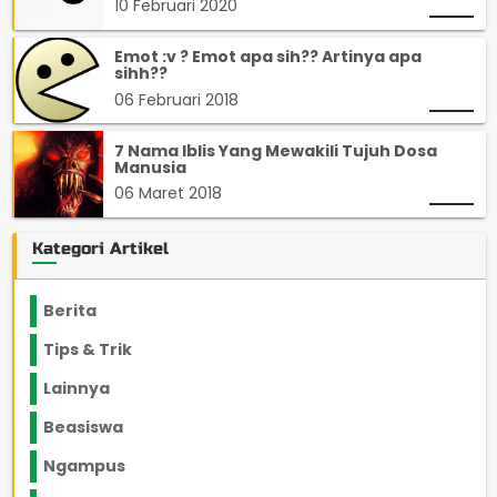
10 Februari 2020
Emot :v ? Emot apa sih?? Artinya apa
sihh??
06 Februari 2018
7 Nama Iblis Yang Mewakili Tujuh Dosa
Manusia
06 Maret 2018
Kategori Artikel
Berita
2199
Tips & Trik
848
Lainnya
1136
Beasiswa
66
Ngampus
27