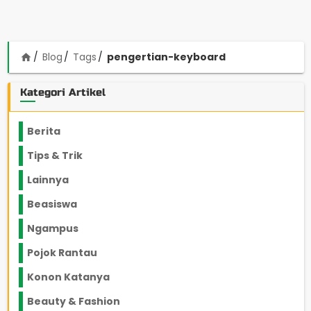
Blog
Tags
pengertian-keyboard
home
Kategori Artikel
Berita
2199
Tips & Trik
848
Lainnya
1136
Beasiswa
66
Ngampus
27
Pojok Rantau
12
Konon Katanya
12
Beauty & Fashion
14