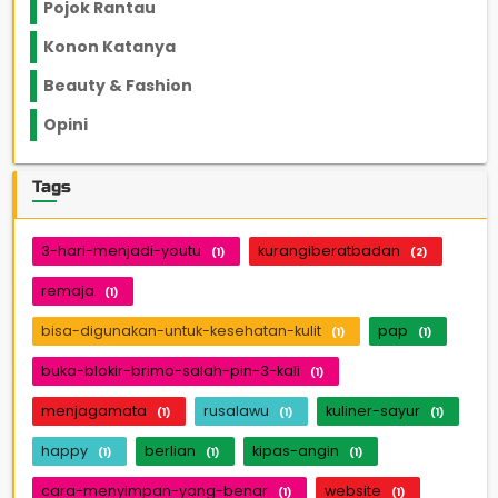
Pojok Rantau
12
Konon Katanya
12
Beauty & Fashion
14
Opini
33
Tags
3-hari-menjadi-youtu
kurangiberatbadan
(1)
(2)
remaja
(1)
bisa-digunakan-untuk-kesehatan-kulit
pap
(1)
(1)
buka-blokir-brimo-salah-pin-3-kali
(1)
menjagamata
rusalawu
kuliner-sayur
(1)
(1)
(1)
happy
berlian
kipas-angin
(1)
(1)
(1)
cara-menyimpan-yang-benar
website
(1)
(1)