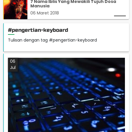
7 Nama Iblis Yang Mewakili Tujuh Dosa
Manusia
06 Maret 2018
#pengertian-keyboard
Tulisan dengan tag #pengertian-keyboard
06
Jul