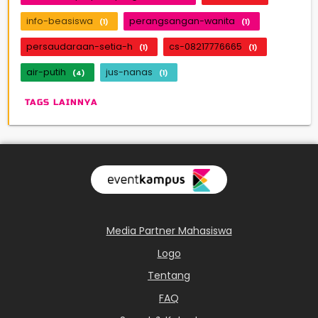
info-beasiswa
perangsangan-wanita
(1)
(1)
persaudaraan-setia-h
cs-08217776665
(1)
(1)
air-putih
jus-nanas
(4)
(1)
TAGS LAINNYA
Media Partner Mahasiswa
Logo
Tentang
FAQ