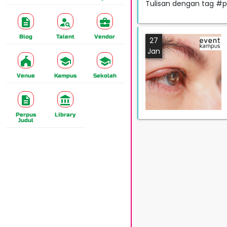
Tulisan dengan tag 
Blog
Talent
Vendor
27
Jan
Venue
Kampus
Sekolah
Perpus
Library
Judul