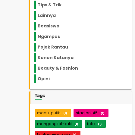
Tips & Trik
848
Lainnya
1136
Beasiswa
66
Ngampus
27
Pojok Rantau
12
Konon Katanya
12
Beauty & Fashion
14
Opini
33
Tags
madu-putih
stadion-45
(1)
(1)
mengangkat-kaki
foto
(1)
(1)
kentang-goreng
(1)