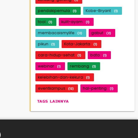
pendakipemula
Kobe-Bryant
(1)
(1)
tool
kulit-ayam
(1)
(1)
membacaismylife
gabut
(3)
(2)
pikun
Kota-Jakarta
(1)
(1)
cara-hidup-sehat
bata
(1)
(1)
webinar
rembang
(1)
(1)
kelebihan-dan-kekura
(1)
eventkampus
hal-penting
(12)
(1)
TAGS LAINNYA