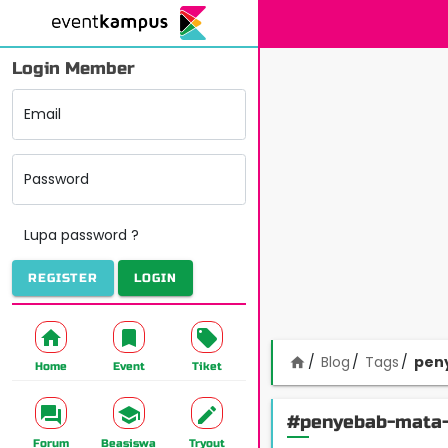
Login Member
Email
Password
Lupa password ?
REGISTER
LOGIN
Blog
Tags
pen
home
Home
Event
Tiket
#penyebab-mata
Forum
Beasiswa
Tryout