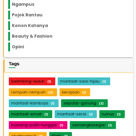
Ngampus
27
Pojok Rantau
12
Konon Katanya
12
Beauty & Fashion
14
Opini
33
Tags
belimbing-wuluh
manfaat-sawi-hijau
(1)
(1)
rempah-rempah
kerajaan
(2)
(1)
manfaat-kamboja
seputar-gunung
(1)
(2)
manfaat-email
manfaat-serai
rumus
(1)
(1)
(1)
bawang-putih-tunggal
semangkasegar
(1)
(1)
obatnyamuk
lillahi