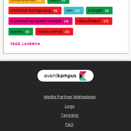
(1)
(1)
manfaat-bengkuang
nkri
bangkit
(1)
(3)
(1)
manfaat-air-putih-hangat
mitos/fakta?
(2)
(7)
kopiku
madu-sehat
(1)
(2)
TAGS LAINNYA
Media Partner Mahasiswa
Logo
Tentang
FAQ