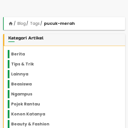
Blog
Tags
pucuk-merah
home
Kategori Artikel
Berita
2199
Tips & Trik
848
Lainnya
1136
Beasiswa
66
Ngampus
27
Pojok Rantau
12
Konon Katanya
12
Beauty & Fashion
14