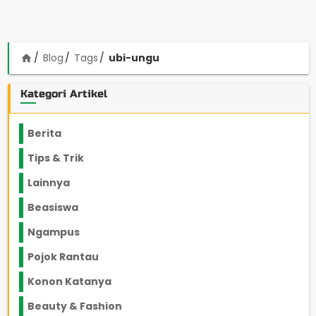
Blog
Tags
ubi-ungu
home
Kategori Artikel
Berita
2199
Tips & Trik
848
Lainnya
1136
Beasiswa
66
Ngampus
27
Pojok Rantau
12
Konon Katanya
12
Beauty & Fashion
14