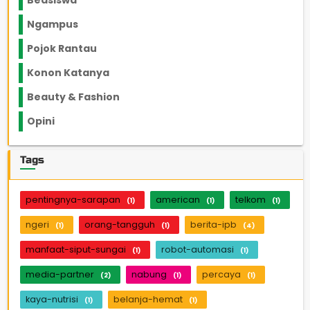
Beasiswa
66
Ngampus
27
Pojok Rantau
12
Konon Katanya
12
Beauty & Fashion
14
Opini
33
Tags
pentingnya-sarapan
american
telkom
(1)
(1)
(1)
ngeri
orang-tangguh
berita-ipb
(1)
(1)
(4)
manfaat-siput-sungai
robot-automasi
(1)
(1)
media-partner
nabung
percaya
(2)
(1)
(1)
kaya-nutrisi
belanja-hemat
(1)
(1)