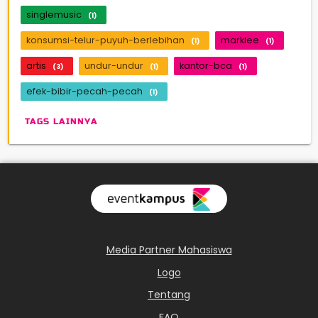
singlemusic
(1)
konsumsi-telur-puyuh-berlebihan
marklee
(1)
(1)
artis
undur-undur
kantor-bca
(3)
(1)
(1)
efek-bibir-pecah-pecah
(1)
TAGS LAINNYA
Media Partner Mahasiswa
Logo
Tentang
FAQ