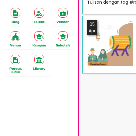
Tulisan dengan tag #
Blog
Talent
Vendor
05
Apr
Venue
Kampus
Sekolah
Perpus
Library
Judul