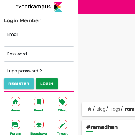
Login Member
Email
Password
Lupa password ?
REGISTER
LOGIN
Blog
Tags
ram
home
Home
Event
Tiket
#ramadhan
Forum
Beasiswa
Tryout