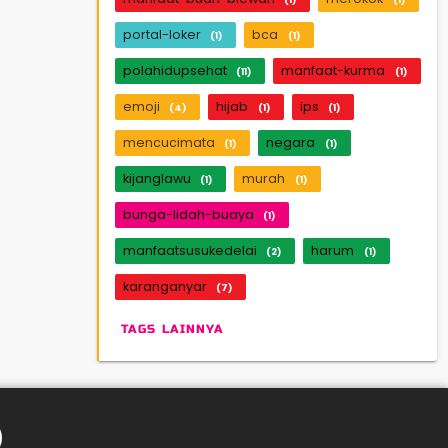
portal-loker
bca
(1)
(1)
polahidupsehat
manfaat-kurma
(11)
(1)
emoji
hijab
ips
(4)
(1)
(1)
mencucimata
negara
(1)
(1)
kijanglawu
murah
(1)
(1)
bunga-lidah-buaya
(1)
manfaatsusukedelai
harum
(2)
(1)
karanganyar
(7)
TAGS LAINNYA