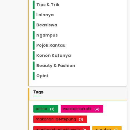
Tips & Trik
848
Lainnya
1136
Beasiswa
66
Ngampus
27
Pojok Rantau
12
Konon Katanya
12
Beauty & Fashion
14
Opini
33
Tags
online
wanitainspiratif
(2)
(4)
makanan-bertepung
(2)
manfaat-buah-blewah
merokok
(1)
(1)