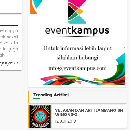
u-tunggu
ak sekali
ika kita
n ini juga
....
apnya >>
Trending Artikel
SEJARAH DAN ARTI LAMBANG SH
WINONGO
12 Juli 2018