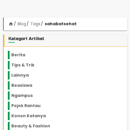
Blog
Tags
sahabatsehat
home
Kategori Artikel
Berita
2199
Tips & Trik
848
Lainnya
1136
Beasiswa
66
Ngampus
27
Pojok Rantau
12
Konon Katanya
12
Beauty & Fashion
14