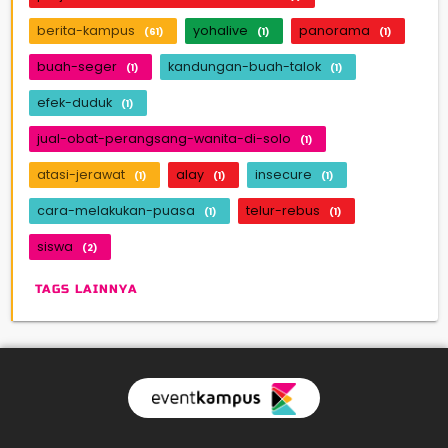
berita-kampus
yohalive
panorama
(61)
(1)
(1)
buah-seger
kandungan-buah-talok
(1)
(1)
efek-duduk
(1)
jual-obat-perangsang-wanita-di-solo
(1)
atasi-jerawat
alay
insecure
(1)
(1)
(1)
cara-melakukan-puasa
telur-rebus
(1)
(1)
siswa
(2)
TAGS LAINNYA