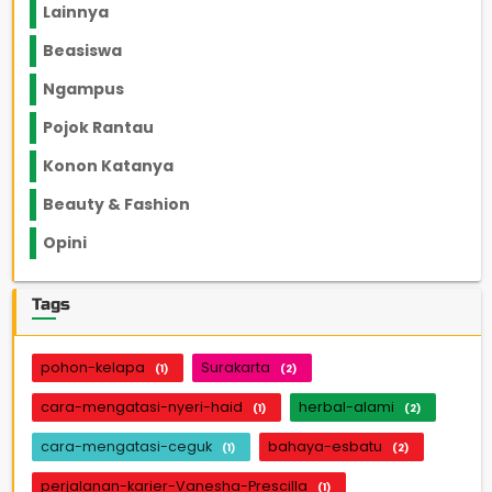
Lainnya
1136
Beasiswa
66
Ngampus
27
Pojok Rantau
12
Konon Katanya
12
Beauty & Fashion
14
Opini
33
Tags
pohon-kelapa
Surakarta
(1)
(2)
cara-mengatasi-nyeri-haid
herbal-alami
(1)
(2)
cara-mengatasi-ceguk
bahaya-esbatu
(1)
(2)
perjalanan-karier-Vanesha-Prescilla
(1)