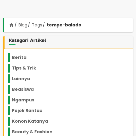
Blog
Tags
tempe-balado
home
Kategori Artikel
Berita
2199
Tips & Trik
848
Lainnya
1136
Beasiswa
66
Ngampus
27
Pojok Rantau
12
Konon Katanya
12
Beauty & Fashion
14