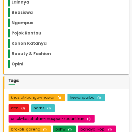
Lainnya
1136
Beasiswa
66
Ngampus
27
Pojok Rantau
12
Konon Katanya
12
Beauty & Fashion
14
Opini
33
Tags
khasiat-bunga-mawar
hewanpurba
(1)
(1)
atm
horns
(1)
(1)
untuk-kesehatan-maupun-kecantikan
(1)
brokoli-goreng
pshw
bahaya-kopi
(1)
(1)
(1)