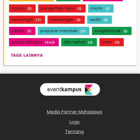
candu
pengertian-telur
miom
(1)
(1)
(1)
semangat
messenger
sedih
(7)
(1)
(1)
jupiter
prepare-mendaki
souljahmusik
(1)
(2)
(1)
berita-kampus
info-sehat
loker
(542)
(2)
(3)
TAGS LAINNYA
Media Partner Mahasiswa
Logo
Tentang