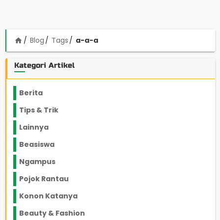
Blog
Tags
a-a-a
home
Kategori Artikel
Berita
2199
Tips & Trik
848
Lainnya
1136
Beasiswa
66
Ngampus
27
Pojok Rantau
12
Konon Katanya
12
Beauty & Fashion
14