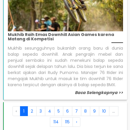
Mukhib Raih Emas Downhill Asian Games karena
Matang di Kompetisi
Mukhib sesungguhnya bukanlah orang baru di dunia
balap sepeda downhill. Anak pengrajin mebel dan
penjual sembako ini sudah menekuni balap sepeda
downhill sejak delapan tahun lalu. Dia bisa terjun ke sana
berkat ajakan dari Rudy Purnomo. Manajer 76 Rider ini
mengajak Mukhib untuk masuk ke tim downhill 76 Rider
karena terpicut dengan aksinya di balap sepeda BMX.
Baca Selengkapnya >>
‹
1
2
3
4
5
6
7
8
9
10
...
114
115
›