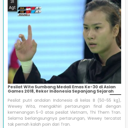
31
Agt
Pesilat Wita Sumbang Medali Emas Ke-30 di Asian
Games 2018, Rekor Indonesia Sepanjang Sejarah
Pesilat putri andalan Indonesia di kelas B (50-55 kg),
Wewey Wita, mengakhiri pertarungan final dengan
kemenangan 5-0 atas pesilat Vietnam, Thi Them Tran.
Selama berlangsungnya pertarungan, Wewey tercatat
tak pernah kalah poin dari Tran.