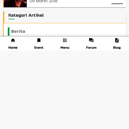
06 Maret 2018
Kategori Artikel
Berita
2199
Tips & Trik
848
Home
Event
Menu
Forum
Blog
Lainnya
1136
Beasiswa
66
Ngampus
27
Pojok Rantau
12
Konon Katanya
12
Beauty & Fashion
14
Opini
33
Tags