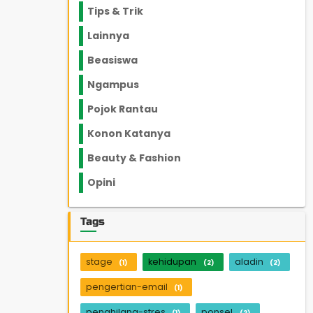
Tips & Trik
848
Lainnya
1136
Beasiswa
66
Ngampus
27
Pojok Rantau
12
Konon Katanya
12
Beauty & Fashion
14
Opini
33
Tags
stage
kehidupan
aladin
(1)
(2)
(2)
pengertian-email
(1)
penghilang-stres
ponsel
(1)
(2)