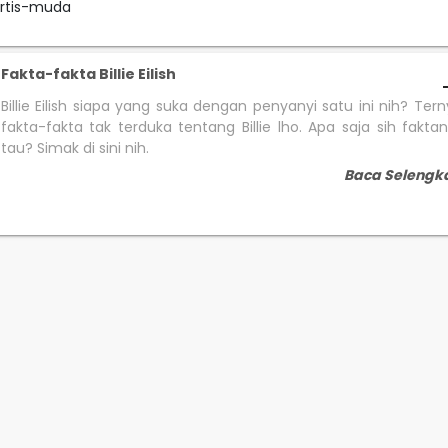
Artis-muda
Fakta-fakta Billie Eilish
Billie Eilish siapa yang suka dengan penyanyi satu ini nih? Ter
fakta-fakta tak terduka tentang Billie lho. Apa saja sih fakt
tau? Simak di sini nih.
Baca Selengk