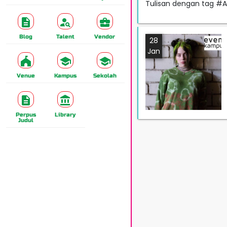
Tulisan dengan tag #
Blog
Talent
Vendor
28
Jan
Venue
Kampus
Sekolah
Perpus
Library
Judul