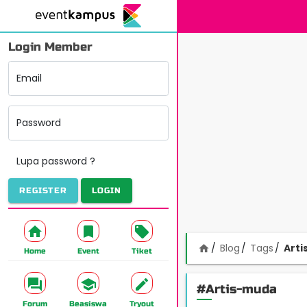
Login Member
Email
Password
Lupa password ?
REGISTER
LOGIN
Blog
Tags
Art
home
Home
Event
Tiket
#Artis-muda
Forum
Beasiswa
Tryout