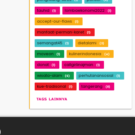
tauhid
lombaekonomi2022
(1)
(1)
accept-our-flaws
(1)
manfaat-perman-karet
(1)
semangat45
dietalami
(1)
(3)
moveon
kulinerindonesia
(1)
(4)
donat
callgirlinajman
(1)
(1)
wisata-alam
perhutanansosial
(6)
(1)
kue-tradisonal
tangerang
(1)
(8)
TAGS LAINNYA