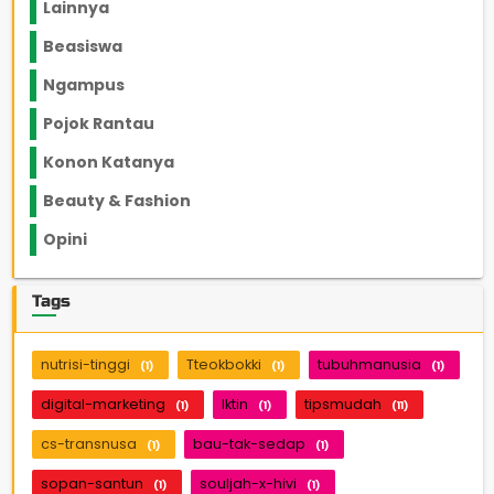
Lainnya
1136
Beasiswa
66
Ngampus
27
Pojok Rantau
12
Konon Katanya
12
Beauty & Fashion
14
Opini
33
Tags
nutrisi-tinggi
Tteokbokki
tubuhmanusia
(1)
(1)
(1)
digital-marketing
lktin
tipsmudah
(1)
(1)
(11)
cs-transnusa
bau-tak-sedap
(1)
(1)
sopan-santun
souljah-x-hivi
(1)
(1)