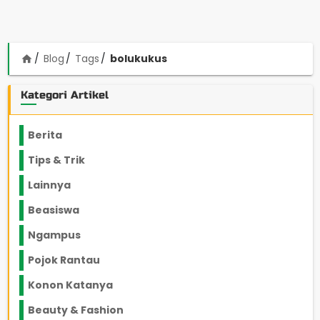
Blog
Tags
bolukukus
home
Kategori Artikel
Berita
2199
Tips & Trik
848
Lainnya
1136
Beasiswa
66
Ngampus
27
Pojok Rantau
12
Konon Katanya
12
Beauty & Fashion
14