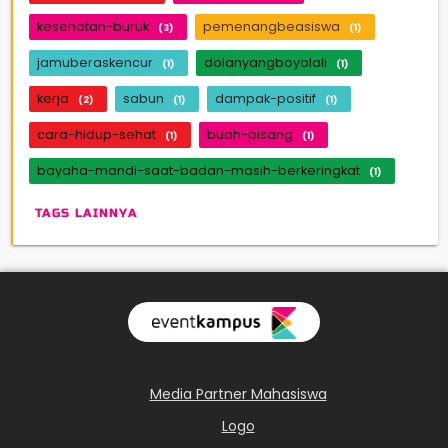
kesehatan-buruk
pemenangbeasiswa
(3)
(1)
jamuberaskencur
dolanyangboyolali
(1)
(1)
kerja
sabun
dampak-positif
(2)
(1)
(1)
cara-hidup-sehat
buah-pisang
(1)
(1)
bayaha-mandi-saat-badan-masih-berkeringkat
(1)
TAGS LAINNYA
Media Partner Mahasiswa
Logo