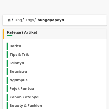
Blog
Tags
bungapepaya
home
Kategori Artikel
Berita
2199
Tips & Trik
848
Lainnya
1136
Beasiswa
66
Ngampus
27
Pojok Rantau
12
Konon Katanya
12
Beauty & Fashion
14