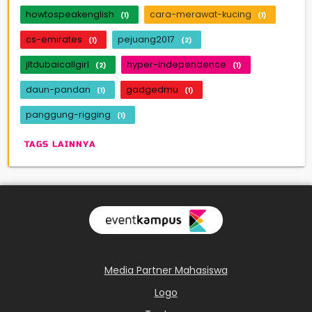
howtospeakenglish
cara-merawat-kucing
(1)
(1)
cs-emirates
pejuang2017
(1)
(2)
jltdubaicallgirl
hyper-independence
(2)
(1)
daun-pandan
gadgedmu
(1)
(1)
panggung-rigging
(1)
TAGS LAINNYA
Media Partner Mahasiswa
Logo