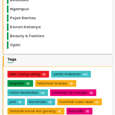
Beasiswa
66
Ngampus
27
Pojok Rantau
12
Konon Katanya
12
Beauty & Fashion
14
Opini
33
Tags
akar-alang-alang
cerita-makanan
(1)
(4)
kegiatan
telkomsel-trainee
(1)
(1)
mitos-kesehatan
manfaat-biji-nangka
(2)
(1)
plot
kacamata
manfaat-cuka-apel
(1)
(1)
(1)
dampak-buruk-kol-goreng
barcode
(1)
(1)