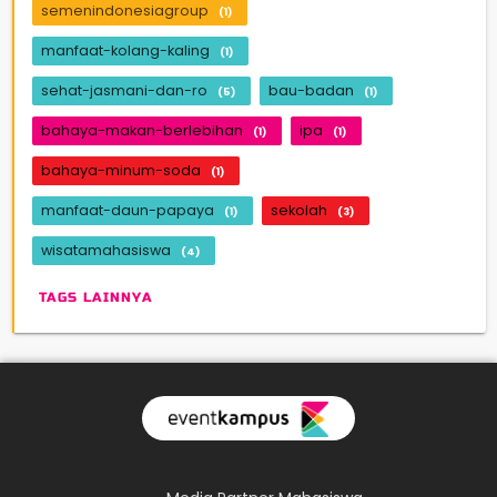
semenindonesiagroup
(1)
manfaat-kolang-kaling
(1)
sehat-jasmani-dan-ro
bau-badan
(5)
(1)
bahaya-makan-berlebihan
ipa
(1)
(1)
bahaya-minum-soda
(1)
manfaat-daun-papaya
sekolah
(1)
(3)
wisatamahasiswa
(4)
TAGS LAINNYA