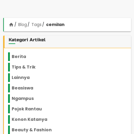
Blog
Tags
cemilan
home
Kategori Artikel
Berita
2199
Tips & Trik
848
Lainnya
1136
Beasiswa
66
Ngampus
27
Pojok Rantau
12
Konon Katanya
12
Beauty & Fashion
14