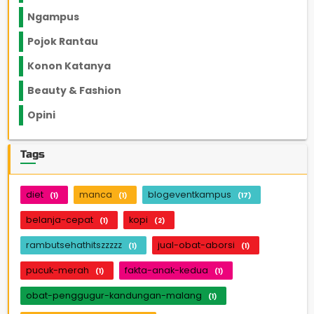
Ngampus
27
Pojok Rantau
12
Konon Katanya
12
Beauty & Fashion
14
Opini
33
Tags
diet
manca
blogeventkampus
(1)
(1)
(17)
belanja-cepat
kopi
(1)
(2)
rambutsehathitszzzzz
jual-obat-aborsi
(1)
(1)
pucuk-merah
fakta-anak-kedua
(1)
(1)
obat-penggugur-kandungan-malang
(1)