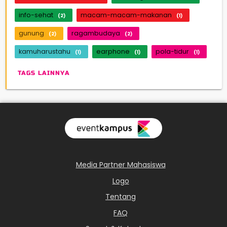
info-sehat
macam-macam-makanan
(2)
(1)
gunung
ragambudaya
(2)
(2)
kamuharustahu
earphone
pola-tidur
(1)
(1)
(1)
TAGS LAINNYA
Media Partner Mahasiswa
Logo
Tentang
FAQ