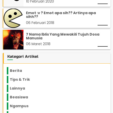
10 Februari 2020
Emot :v ? Emot apa sih?? Artinya apa
sihh??
06 Februari 2018
7 Nama Iblis Yang Mewakili Tujuh Dosa
Manusia
06 Maret 2018
Kategori Artikel
Berita
2199
Tips & Trik
848
Lainnya
1136
Beasiswa
66
Ngampus
27