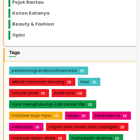
Pojok Rantau
12
Konon Katanya
12
Beauty & Fashion
14
Opini
33
Tags
pertaminagrandprixofindonesia
(1)
akibat-menahan-kencing
lidar
(1)
(1)
minyak-jarak
bank-bca
(1)
(3)
cara-menghubungi-call-center-flip
(1)
manfaat-kopi-hijau
laliga
beatradio.id
(1)
(1)
(1)
sateayam
cegah-bau-mulut-dan-cacingan
(1)
(1)
manfaat-daun-afrika
mencegah-anemia
(1)
(1)