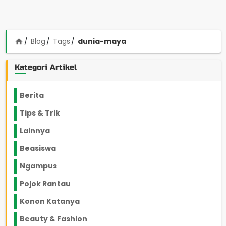
Blog
Tags
dunia-maya
home
Kategori Artikel
Berita
2199
Tips & Trik
848
Lainnya
1136
Beasiswa
66
Ngampus
27
Pojok Rantau
12
Konon Katanya
12
Beauty & Fashion
14