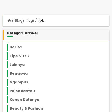
Blog
Tags
ipb
home
Kategori Artikel
Berita
2199
Tips & Trik
848
Lainnya
1136
Beasiswa
66
Ngampus
27
Pojok Rantau
12
Konon Katanya
12
Beauty & Fashion
14