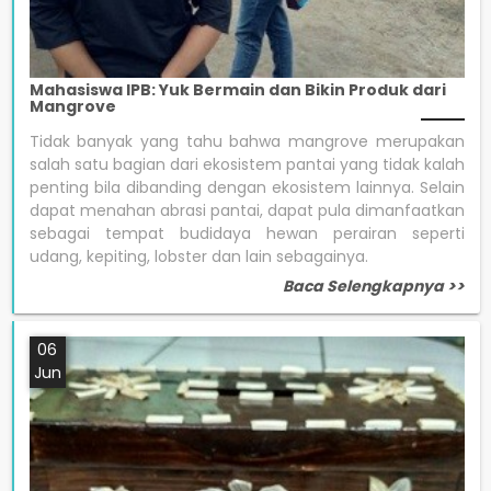
Mahasiswa IPB: Yuk Bermain dan Bikin Produk dari
Mangrove
Tidak banyak yang tahu bahwa mangrove merupakan
salah satu bagian dari ekosistem pantai yang tidak kalah
penting bila dibanding dengan ekosistem lainnya. Selain
dapat menahan abrasi pantai, dapat pula dimanfaatkan
sebagai tempat budidaya hewan perairan seperti
udang, kepiting, lobster dan lain sebagainya.
Baca Selengkapnya >>
06
Jun