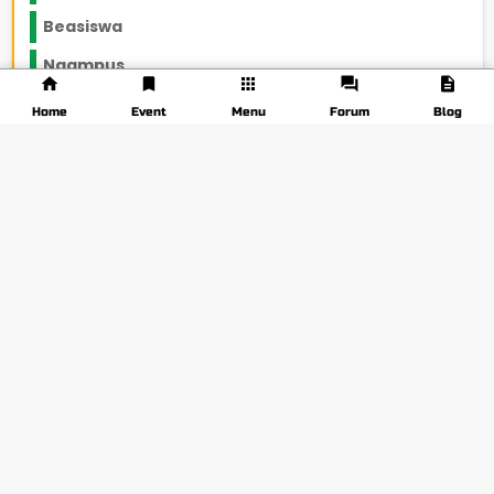
Beasiswa
66
Ngampus
27
Pojok Rantau
12
Home
Event
Menu
Forum
Blog
Konon Katanya
12
Beauty & Fashion
14
Opini
33
Tags
herbal-alami
telur-puyuh
(2)
(1)
cara-menghilangkan-kantung-mata
(1)
daun-mangga
olahraga
(1)
(11)
ucapan-terimakasih-c
(1)