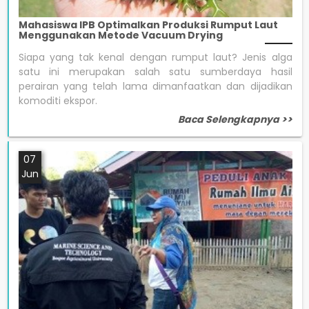
Mahasiswa IPB Optimalkan Produksi Rumput Laut
Menggunakan Metode Vacuum Drying
Siapa yang tak kenal dengan rumput laut? Jenis alga
satu ini merupakan salah satu sumberdaya hasil
perairan yang telah lama dimanfaatkan dan dijadikan
komoditi ekspor.
Baca Selengkapnya >>
07
Jun