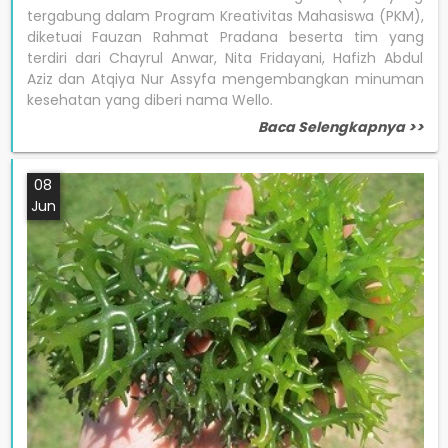
tergabung dalam Program Kreativitas Mahasiswa (PKM),
diketuai Fauzan Rahmat Pradana beserta tim yang
terdiri dari Chayrul Anwar, Nita Fridayani, Hafizh Abdul
Aziz dan Atqiya Nur Assyfa mengembangkan minuman
kesehatan yang diberi nama Wello.
Baca Selengkapnya >>
08
Jun