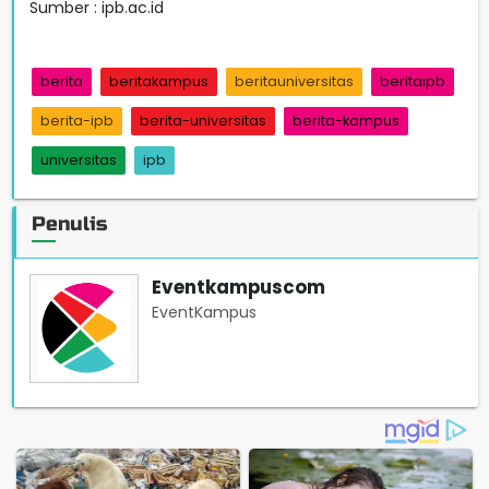
Sumber : ipb.ac.id
berita
beritakampus
beritauniversitas
beritaipb
berita-ipb
berita-universitas
berita-kampus
universitas
ipb
Penulis
Eventkampuscom
EventKampus