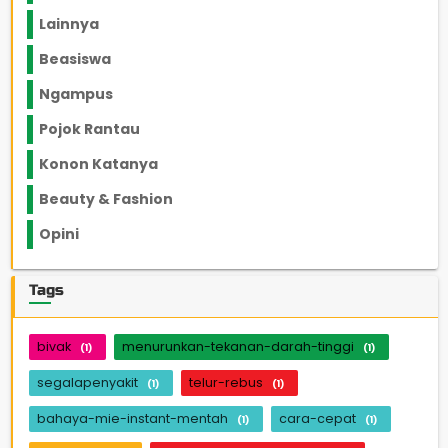
Lainnya
1136
Beasiswa
66
Ngampus
27
Pojok Rantau
12
Konon Katanya
12
Beauty & Fashion
14
Opini
33
Tags
bivak
menurunkan-tekanan-darah-tinggi
(1)
(1)
segalapenyakit
telur-rebus
(1)
(1)
bahaya-mie-instant-mentah
cara-cepat
(1)
(1)