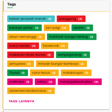
Tags
bekas-jerawat-merah
panggung
(1)
(2)
belanja-pintar
lari-pagi
serem
(1)
(2)
(1)
daun-semanggi
manfaat-bunga-telang
(1)
(1)
baca-berita
facebook
(3)
(2)
makanan-khas-korea
tempegoreng
(1)
(1)
jamujawa
minyak-bunga-kamboja
(1)
(1)
Tryout
cara-kurus
malukorupsi
(1)
(1)
(1)
malimpa
nutrisi
menjagakesehatan
(1)
(2)
(9)
xavierhernandezcreus
(1)
TAGS LAINNYA