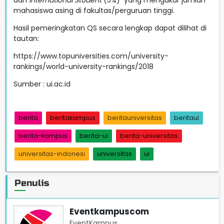
mahasiswa asing di fakultas/perguruan tinggi.
Hasil pemeringkatan QS secara lengkap dapat dilihat di
tautan:
https://www.topuniversities.com/university-
rankings/world-university-rankings/2018
Sumber : ui.ac.id
berita
beritakampus
beritauniversitas
beritaui
berita-kampus
berita-ui
berita-universitas
universitas-indonesi
universitas
ui
Penulis
Eventkampuscom
EventKampus