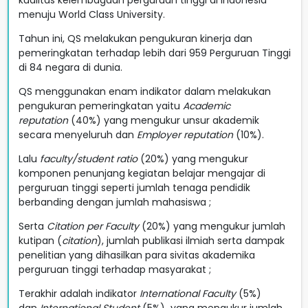
menuju World Class University.
Tahun ini, QS melakukan pengukuran kinerja dan
pemeringkatan terhadap lebih dari 959 Perguruan Tinggi
di 84 negara di dunia.
QS menggunakan enam indikator dalam melakukan
pengukuran pemeringkatan yaitu
Academic
reputation
(40%) yang mengukur unsur akademik
secara menyeluruh dan
Employer reputation
(10%).
Lalu
faculty/student ratio
(20%) yang mengukur
komponen penunjang kegiatan belajar mengajar di
perguruan tinggi seperti jumlah tenaga pendidik
berbanding dengan jumlah mahasiswa ;
Serta
Citation per Faculty
(20%) yang mengukur jumlah
kutipan (
citation
), jumlah publikasi ilmiah serta dampak
penelitian yang dihasilkan para sivitas akademika
perguruan tinggi terhadap masyarakat ;
Terakhir adalah indikator
International Faculty
(5%)
dan
International Student
(5%) yang mengukur jumlah