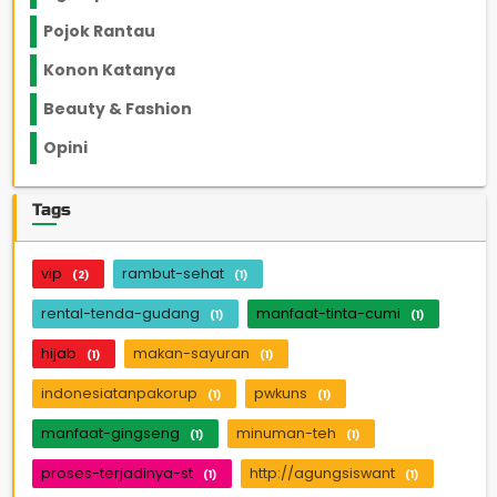
Pojok Rantau
12
Konon Katanya
12
Beauty & Fashion
14
Opini
33
Tags
vip
rambut-sehat
(2)
(1)
rental-tenda-gudang
manfaat-tinta-cumi
(1)
(1)
hijab
makan-sayuran
(1)
(1)
indonesiatanpakorup
pwkuns
(1)
(1)
manfaat-gingseng
minuman-teh
(1)
(1)
proses-terjadinya-st
http://agungsiswant
(1)
(1)