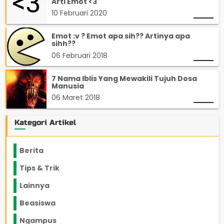
Arti Emot <3
10 Februari 2020
Emot :v ? Emot apa sih?? Artinya apa
sihh??
06 Februari 2018
7 Nama Iblis Yang Mewakili Tujuh Dosa
Manusia
06 Maret 2018
Kategori Artikel
Berita
2199
Tips & Trik
848
Lainnya
1136
Beasiswa
66
Ngampus
27