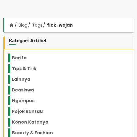
Blog
Tags
flek-wajah
home
Kategori Artikel
Berita
2199
Tips & Trik
848
Lainnya
1136
Beasiswa
66
Ngampus
27
Pojok Rantau
12
Konon Katanya
12
Beauty & Fashion
14