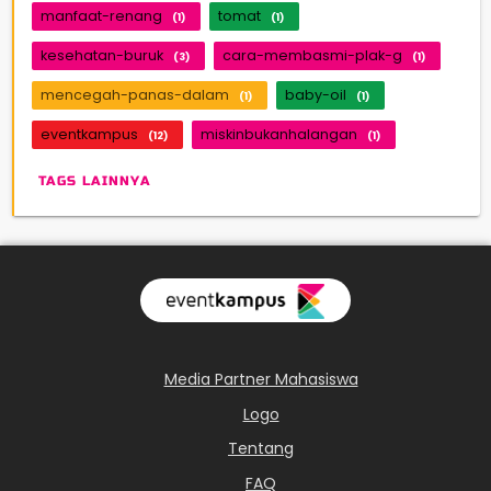
manfaat-renang
tomat
(1)
(1)
kesehatan-buruk
cara-membasmi-plak-g
(3)
(1)
mencegah-panas-dalam
baby-oil
(1)
(1)
eventkampus
miskinbukanhalangan
(12)
(1)
TAGS LAINNYA
Media Partner Mahasiswa
Logo
Tentang
FAQ