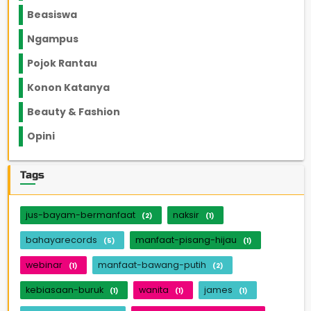
Beasiswa
66
Ngampus
27
Pojok Rantau
12
Konon Katanya
12
Beauty & Fashion
14
Opini
33
Tags
jus-bayam-bermanfaat
naksir
(2)
(1)
bahayarecords
manfaat-pisang-hijau
(5)
(1)
webinar
manfaat-bawang-putih
(1)
(2)
kebiasaan-buruk
wanita
james
(1)
(1)
(1)