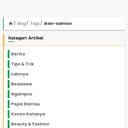
Blog
Tags
ikan-salmon
home
Kategori Artikel
Berita
2199
Tips & Trik
848
Lainnya
1136
Beasiswa
66
Ngampus
27
Pojok Rantau
12
Konon Katanya
12
Beauty & Fashion
14