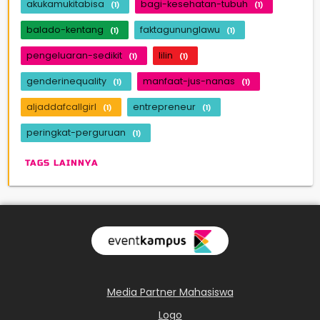
akukamukitabisa
bagi-kesehatan-tubuh
(1)
(1)
balado-kentang
faktagununglawu
(1)
(1)
pengeluaran-sedikit
lilin
(1)
(1)
genderinequality
manfaat-jus-nanas
(1)
(1)
aljaddafcallgirl
entrepreneur
(1)
(1)
peringkat-perguruan
(1)
TAGS LAINNYA
Media Partner Mahasiswa
Logo