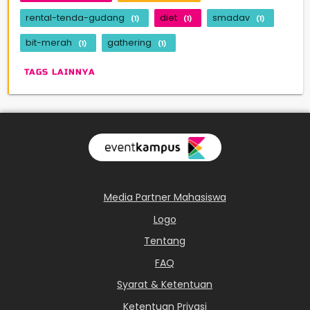
rental-tenda-gudang
diet
smadav
(1)
(1)
(1)
bit-merah
gathering
(1)
(1)
TAGS LAINNYA
Media Partner Mahasiswa
Logo
Tentang
FAQ
Syarat & Ketentuan
Ketentuan Privasi