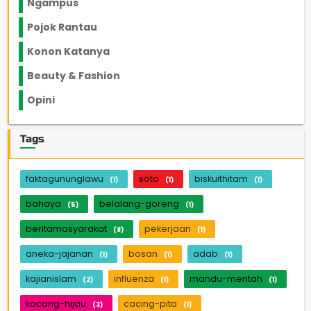
Ngampus
27
Pojok Rantau
12
Konon Katanya
12
Beauty & Fashion
14
Opini
33
Tags
faktagununglawu
soto
biskuithitam
(1)
(1)
(1)
bahaya
belalang-goreng
(5)
(1)
beritamasyarakat
pekerjaan
(8)
(1)
aneka-jajanan
bosan
adab
(1)
(1)
(1)
kajianislam
influenza
mandu-mentah
(2)
(1)
(1)
kacang-hijau
cacing-pita
(3)
(1)