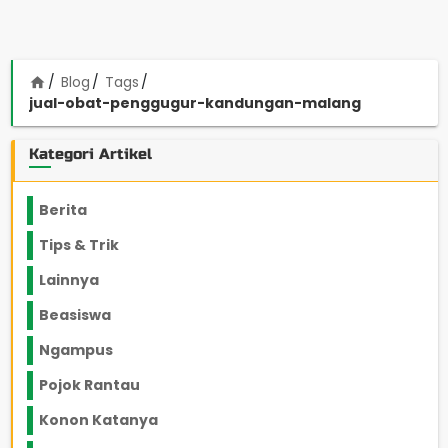
Blog
Tags
home
jual-obat-penggugur-kandungan-malang
Kategori Artikel
Berita
2199
Tips & Trik
848
Lainnya
1136
Beasiswa
66
Ngampus
27
Pojok Rantau
12
Konon Katanya
12