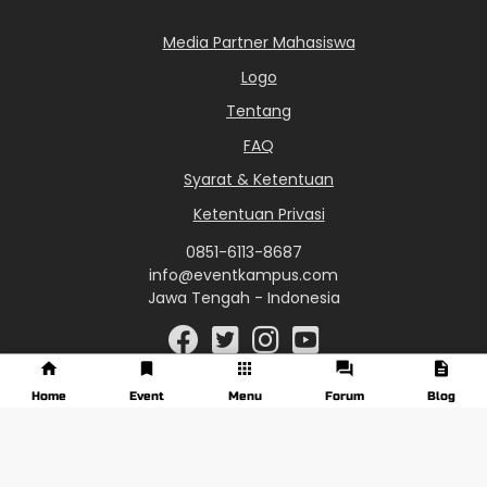
Media Partner Mahasiswa
Logo
Tentang
FAQ
Syarat & Ketentuan
Ketentuan Privasi
0851-6113-8687
info@eventkampus.com
Jawa Tengah - Indonesia
Home
Event
Menu
Forum
Blog
© 2017 - 2026 EventKampus.com. All Rights Reserved.
Made with
♥
by KreasiWeb.