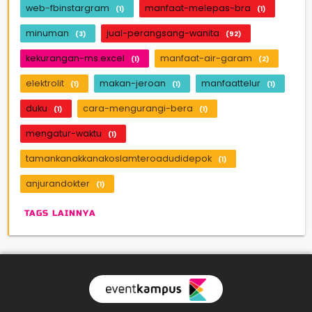
web-fbinstargram
manfaat-melepas-bra
(1)
(1)
minuman
jual-perangsang-wanita
(3)
(92)
kekurangan-ms.excel
manfaat-air-garam
(1)
(2)
elektrolit
makan-jeroan
manfaattelur
(1)
(1)
(1)
duku
cara-mengurangi-bera
(1)
(1)
mengatur-waktu
(1)
tamankanakkanakoslamteroadudidepok
(1)
anjurandokter
(1)
TAGS LAINNYA