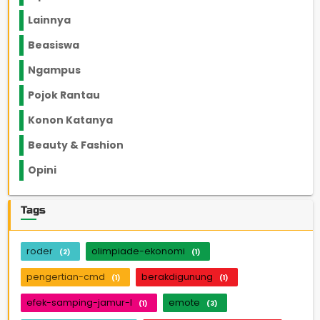
Lainnya
1136
Beasiswa
66
Ngampus
27
Pojok Rantau
12
Konon Katanya
12
Beauty & Fashion
14
Opini
33
Tags
roder
olimpiade-ekonomi
(2)
(1)
pengertian-cmd
berakdigunung
(1)
(1)
efek-samping-jamur-l
emote
(1)
(3)