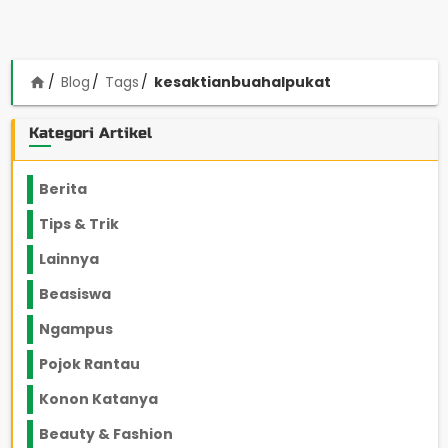
Blog
Tags
kesaktianbuahalpukat
home
Kategori Artikel
Berita
2199
Tips & Trik
848
Lainnya
1136
Beasiswa
66
Ngampus
27
Pojok Rantau
12
Konon Katanya
12
Beauty & Fashion
14