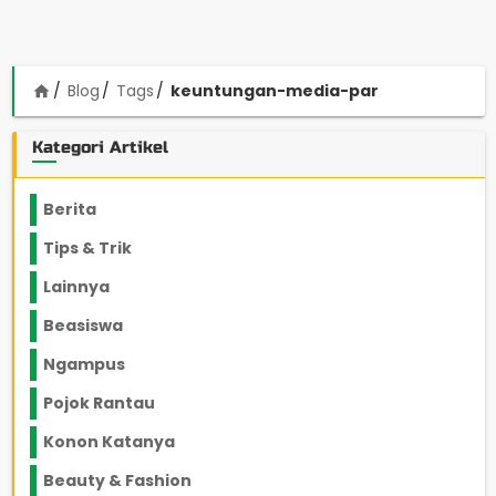
Blog
Tags
keuntungan-media-par
home
Kategori Artikel
Berita
2199
Tips & Trik
848
Lainnya
1136
Beasiswa
66
Ngampus
27
Pojok Rantau
12
Konon Katanya
12
Beauty & Fashion
14