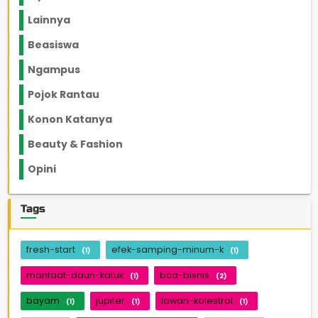
Lainnya
1136
Beasiswa
66
Ngampus
27
Pojok Rantau
12
Konon Katanya
12
Beauty & Fashion
14
Opini
33
Tags
fresh-start
efek-samping-minum-k
(1)
(1)
manfaat-daun-katuk
bca-bisnis
(1)
(2)
bayam
jupiter
lawan-kolestrol
(1)
(1)
(1)