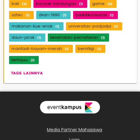
bali
banyak-kandungan
game
(2)
(1)
(8)
aztec
dilan-1990
baikdikonsumsi
(1)
(1)
(1)
makanan-kue-enak
universitas-padjadja
(1)
(1)
daun-jarak
kesehatan-pernafasan
(1)
(1)
manfaat-bayam-merah
bemfkip
(1)
(1)
tehhijau
(1)
TAGS LAINNYA
Media Partner Mahasiswa
Logo