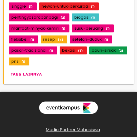
singgle
hewan-untuk-berkurba
(1)
(1)
pentingyasarapanpagi
biogas
(2)
(1)
manfaat-minyak-kemiri
susu-beruang
(1)
(1)
fleksibel
resep
setelah-duduk
(1)
(4)
(1)
pasar-tradisional
bekasi
daun-sirsak
(1)
(8)
(2)
pns
(1)
TAGS LAINNYA
Media Partner Mahasiswa