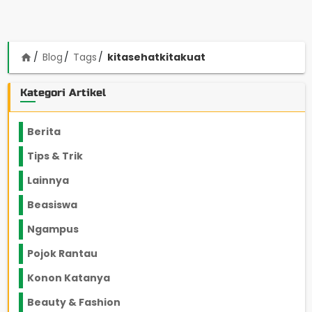
Blog
Tags
kitasehatkitakuat
home
Kategori Artikel
Berita
2199
Tips & Trik
848
Lainnya
1136
Beasiswa
66
Ngampus
27
Pojok Rantau
12
Konon Katanya
12
Beauty & Fashion
14