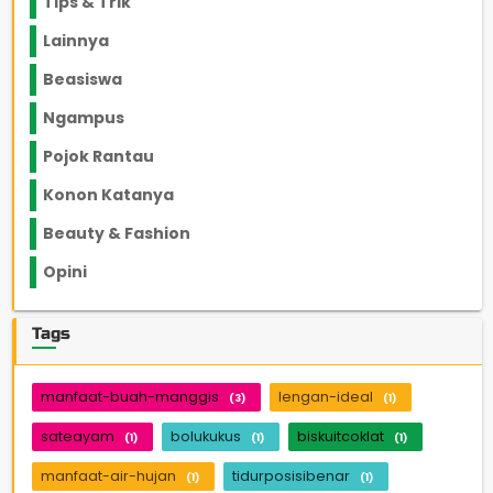
Tips & Trik
848
Lainnya
1136
Beasiswa
66
Ngampus
27
Pojok Rantau
12
Konon Katanya
12
Beauty & Fashion
14
Opini
33
Tags
manfaat-buah-manggis
lengan-ideal
(3)
(1)
sateayam
bolukukus
biskuitcoklat
(1)
(1)
(1)
manfaat-air-hujan
tidurposisibenar
(1)
(1)