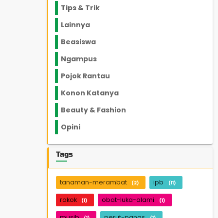
Tips & Trik
848
Lainnya
1136
Beasiswa
66
Ngampus
27
Pojok Rantau
12
Konon Katanya
12
Beauty & Fashion
14
Opini
33
Tags
tanaman-merambat
ipb
(2)
(11)
rokok
obat-luka-alami
(1)
(1)
musib
perut-panas
(1)
(1)