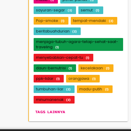
sayuran-segar
semut
(3)
(1)
Pop-smoke
tempat-mendaki
(1)
(2)
beritabuahdurian
(2)
menjaga-tubuh-agara-tetap-sehat-saat-
traveling
(1)
menyebabkan-cepat-tu
(1)
daun-bernutrisi
kecelakaan
(1)
(1)
ppk-lidar
orangjawa
(1)
(1)
tumbuhan-liar
madu-putih
(2)
(1)
minumanenak
(2)
TAGS LAINNYA