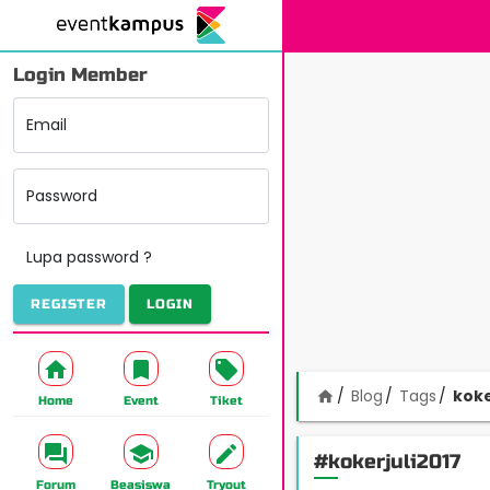
Login Member
Email
Password
Lupa password ?
REGISTER
LOGIN
Blog
Tags
koke
home
Home
Event
Tiket
#kokerjuli2017
Forum
Beasiswa
Tryout