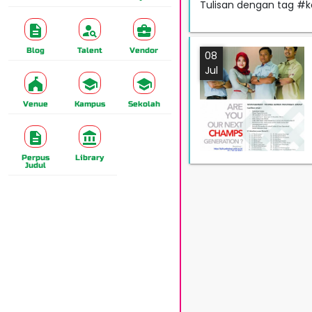
Tulisan dengan tag #ko
Blog
Talent
Vendor
08
Jul
Venue
Kampus
Sekolah
Perpus
Library
Judul