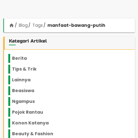
Blog
Tags
manfaat-bawang-putih
home
Kategori Artikel
Berita
2199
Tips & Trik
848
Lainnya
1136
Beasiswa
66
Ngampus
27
Pojok Rantau
12
Konon Katanya
12
Beauty & Fashion
14