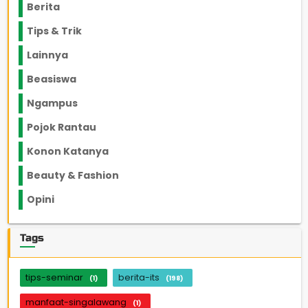
Berita
2199
Tips & Trik
848
Lainnya
1136
Beasiswa
66
Ngampus
27
Pojok Rantau
12
Konon Katanya
12
Beauty & Fashion
14
Opini
33
Tags
tips-seminar
berita-its
(1)
(198)
manfaat-singalawang
(1)