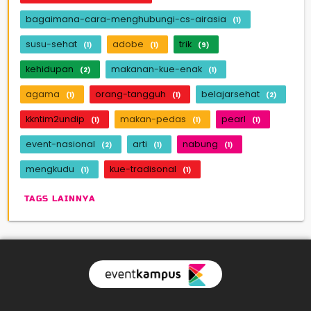
bagaimana-cara-menghubungi-cs-airasia
(1)
susu-sehat
adobe
trik
(1)
(1)
(9)
kehidupan
makanan-kue-enak
(2)
(1)
agama
orang-tangguh
belajarsehat
(1)
(1)
(2)
kkntim2undip
makan-pedas
pearl
(1)
(1)
(1)
event-nasional
arti
nabung
(2)
(1)
(1)
mengkudu
kue-tradisonal
(1)
(1)
TAGS LAINNYA