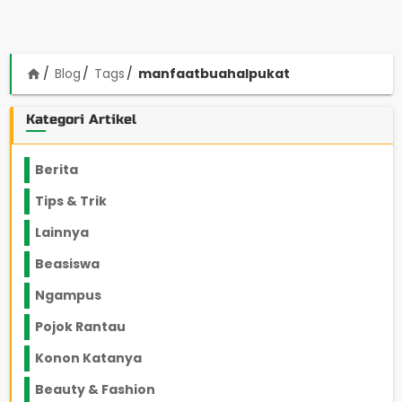
Blog
Tags
manfaatbuahalpukat
home
Kategori Artikel
Berita
2199
Tips & Trik
848
Lainnya
1136
Beasiswa
66
Ngampus
27
Pojok Rantau
12
Konon Katanya
12
Beauty & Fashion
14