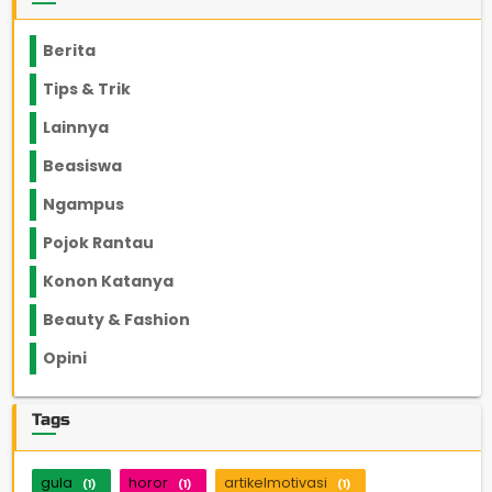
Berita
2199
Tips & Trik
848
Lainnya
1136
Beasiswa
66
Ngampus
27
Pojok Rantau
12
Konon Katanya
12
Beauty & Fashion
14
Opini
33
Tags
gula
horor
artikelmotivasi
(1)
(1)
(1)