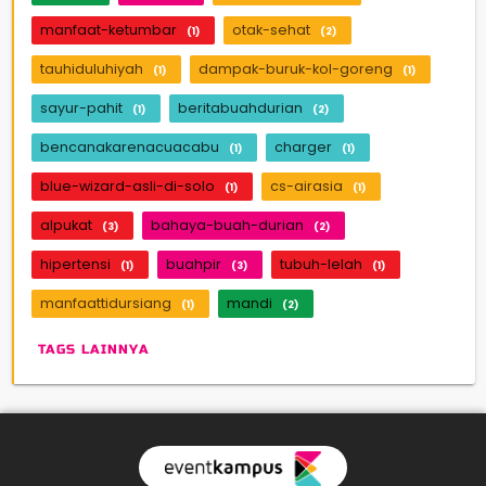
manfaat-ketumbar
otak-sehat
(1)
(2)
tauhiduluhiyah
dampak-buruk-kol-goreng
(1)
(1)
sayur-pahit
beritabuahdurian
(1)
(2)
bencanakarenacuacabu
charger
(1)
(1)
blue-wizard-asli-di-solo
cs-airasia
(1)
(1)
alpukat
bahaya-buah-durian
(3)
(2)
hipertensi
buahpir
tubuh-lelah
(1)
(3)
(1)
manfaattidursiang
mandi
(1)
(2)
TAGS LAINNYA