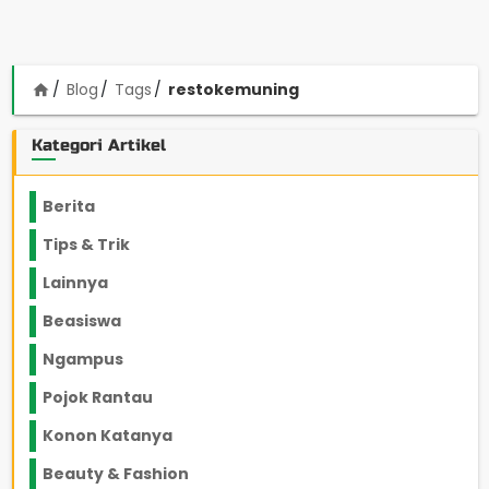
Blog
Tags
restokemuning
home
Kategori Artikel
Berita
2199
Tips & Trik
848
Lainnya
1136
Beasiswa
66
Ngampus
27
Pojok Rantau
12
Konon Katanya
12
Beauty & Fashion
14