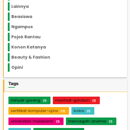
Lainnya
1136
Beasiswa
66
Ngampus
27
Pojok Rantau
12
Konon Katanya
12
Beauty & Fashion
14
Opini
33
Tags
minyak-goreng
manfaat-gandum
(1)
(1)
sertifikat-komputer-cpns
boba
(2)
(1)
universitas-mulawarm
mencegah-anemia
(1)
(1)