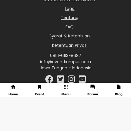
Logo
Tentang
FAQ
Syarat & Ketentuan
Ketentuan Privasi
0851-6113-8687
info@eventkampus.com
Jawa Tengah - Indonesia
Home
Event
Menu
Forum
Blog
© 2017 - 2026 EventKampus.com. All Rights Reserved.
Made with
♥
by KreasiWeb.