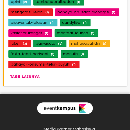
opini
tambahberatbadan
(2)
(1)
mengatasi-lelah
bahaya-hp-saat-dicharge
(1)
(1)
bisa-untuk-lalapan
candylive
(1)
(1)
kasiatjerukanget
manfaat-leunca
(1)
(1)
loker
pariwisata
muhasabahdiri
(3)
(2)
(1)
fakta-febri-hariyadi
menulis
(1)
(1)
bahaya-konsumsi-telur-puyuh
(1)
TAGS LAINNYA
Media Partner Mahasiswa