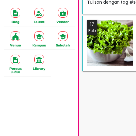
Tulisan dengan tag #s
Blog
Talent
Vendor
17
Feb
Venue
Kampus
Sekolah
Perpus
Library
Judul