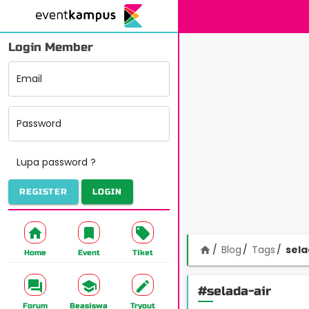
Login Member
Email
Password
Lupa password ?
REGISTER
LOGIN
Blog
Tags
sela
home
Home
Event
Tiket
#selada-air
Forum
Beasiswa
Tryout