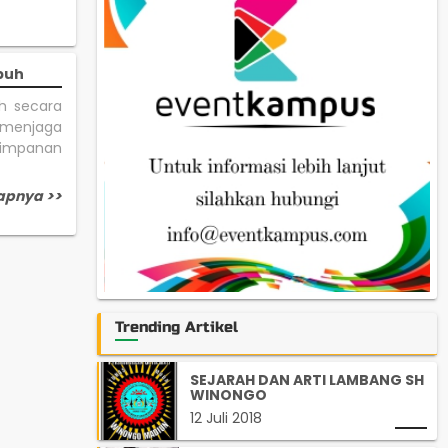
buh
h secara
k menjaga
nyimpanan
apnya >>
Trending Artikel
SEJARAH DAN ARTI LAMBANG SH
WINONGO
12 Juli 2018