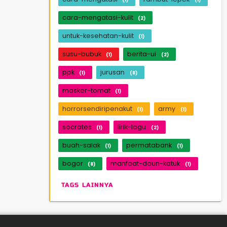
cara-mengatasi-kulit
(2)
untuk-kesehatan-kulit
(1)
susu-bubuk
berita-ui
(1)
(2)
ppk
jurusan
(1)
(8)
masker-tomat
(1)
horrorsendiripenakut
army
(1)
(1)
socrates
lirik-lagu
(1)
(2)
buah-salak
permatabank
(1)
(1)
bogor
manfaat-daun-katuk
(8)
(1)
TAGS LAINNYA