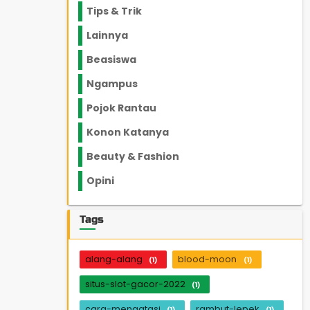
Tips & Trik
848
Lainnya
1136
Beasiswa
66
Ngampus
27
Pojok Rantau
12
Konon Katanya
12
Beauty & Fashion
14
Opini
33
Tags
alang-alang
blood-moon
(1)
(1)
situs-slot-gacor-2022
(1)
cara-mengatasi
rambut-lepek
(1)
(1)