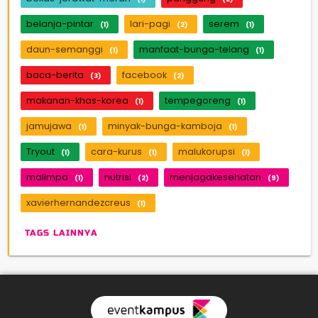
belanja-pintar
lari-pagi
serem
(1)
(2)
(1)
daun-semanggi
manfaat-bunga-telang
(1)
(1)
baca-berita
facebook
(3)
(2)
makanan-khas-korea
tempegoreng
(1)
(1)
jamujawa
minyak-bunga-kamboja
(1)
(1)
Tryout
cara-kurus
malukorupsi
(1)
(1)
(1)
malimpa
nutrisi
menjagakesehatan
(1)
(2)
(9)
xavierhernandezcreus
(1)
TAGS LAINNYA