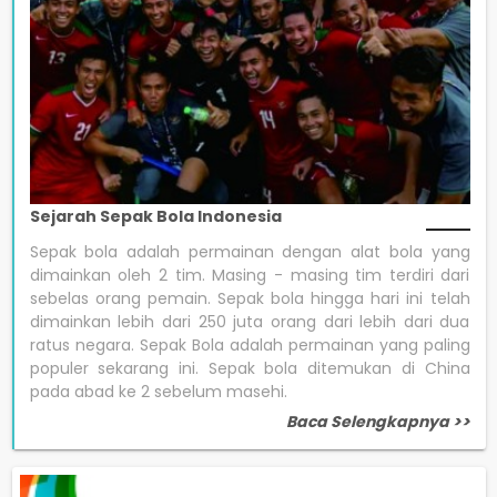
Sejarah Sepak Bola Indonesia
Sepak bola adalah permainan dengan alat bola yang
dimainkan oleh 2 tim. Masing - masing tim terdiri dari
sebelas orang pemain. Sepak bola hingga hari ini telah
dimainkan lebih dari 250 juta orang dari lebih dari dua
ratus negara. Sepak Bola adalah permainan yang paling
populer sekarang ini. Sepak bola ditemukan di China
pada abad ke 2 sebelum masehi.
Baca Selengkapnya >>