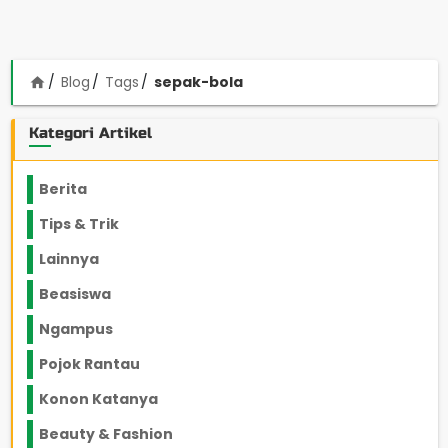
Blog
Tags
sepak-bola
home
Kategori Artikel
Berita
2199
Tips & Trik
848
Lainnya
1136
Beasiswa
66
Ngampus
27
Pojok Rantau
12
Konon Katanya
12
Beauty & Fashion
14