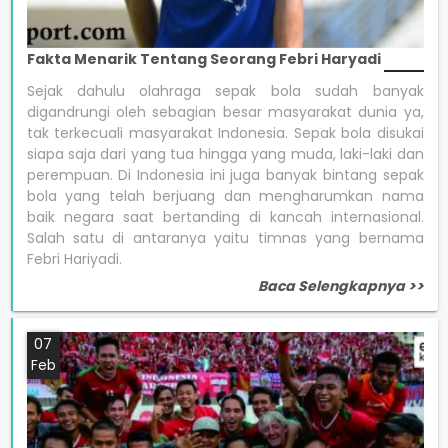
Fakta Menarik Tentang Seorang Febri Haryadi
Sejak dahulu olahraga sepak bola sudah banyak
digandrungi oleh sebagian besar masyarakat dunia ya,
tak terkecuali masyarakat Indonesia. Sepak bola disukai
siapa saja dari yang tua hingga yang muda, laki-laki dan
perempuan. Di Indonesia ini juga banyak bintang sepak
bola yang telah berjuang dan mengharumkan nama
baik negara saat bertanding di kancah internasional.
Salah satu di antaranya yaitu timnas yang bernama
Febri Hariyadi.
Baca Selengkapnya >>
07
Feb