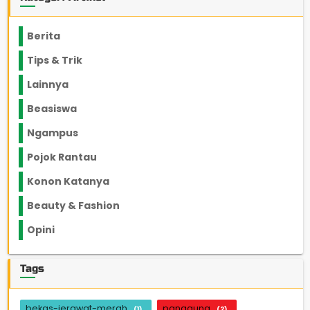
Berita
2199
Tips & Trik
848
Lainnya
1136
Beasiswa
66
Ngampus
27
Pojok Rantau
12
Konon Katanya
12
Beauty & Fashion
14
Opini
33
Tags
bekas-jerawat-merah
panggung
(1)
(2)