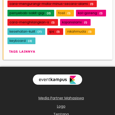
cara-mengurangi-mata-minus-secara-alami
(1)
penyebab-sakit-gigi
fosil
kol-goreng
(2)
(1)
(1)
cara-menghilangkan-s
kajianislami
(1)
(1)
kesehatan-kulit
ips
nikahmuda
(7)
(1)
(1)
keyboard
(2)
TAGS LAINNYA
Media Partner Mahasiswa
Logo
Tentang