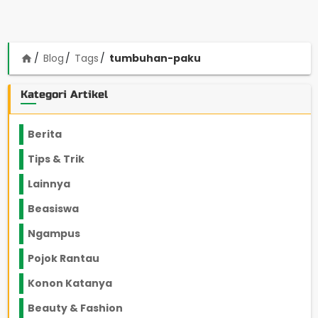
Blog
Tags
tumbuhan-paku
home
Kategori Artikel
Berita
2199
Tips & Trik
848
Lainnya
1136
Beasiswa
66
Ngampus
27
Pojok Rantau
12
Konon Katanya
12
Beauty & Fashion
14