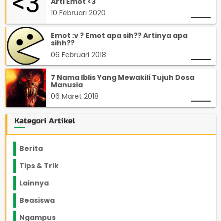
Arti Emot <3
10 Februari 2020
Emot :v ? Emot apa sih?? Artinya apa
sihh??
06 Februari 2018
7 Nama Iblis Yang Mewakili Tujuh Dosa
Manusia
06 Maret 2018
Kategori Artikel
Berita
2199
Tips & Trik
848
Lainnya
1136
Beasiswa
66
Ngampus
27