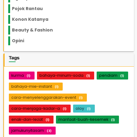
Pojok Rantau
12
Konon Katanya
12
Beauty & Fashion
14
Opini
33
Tags
kurma
bahaya-minum-soda
pendiam
(1)
(1)
(1)
bahaya-mie-instant
(1)
cara-menyelenggarakan-event
(1)
cara-menjaga-kadar-a
oloy
(1)
(1)
enak-dan-lezat
manfaat-buah-kesemek
(1)
(1)
jamukunyitasam
(3)