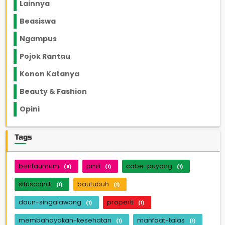
Lainnya
1136
Beasiswa
66
Ngampus
27
Pojok Rantau
12
Konon Katanya
12
Beauty & Fashion
14
Opini
33
Tags
beritaumum
pmii
cabe-puyang
(8)
(1)
(1)
situscandi
bautubuh
(1)
(1)
daun-singalawang
properti
(1)
(1)
membahayakan-kesehatan
manfaat-talas
(1)
(1)