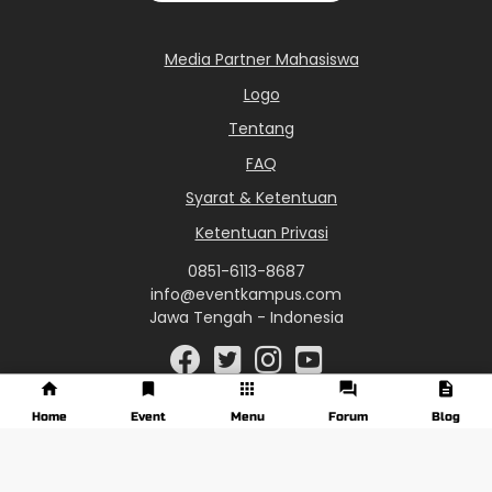
Media Partner Mahasiswa
Logo
Tentang
FAQ
Syarat & Ketentuan
Ketentuan Privasi
0851-6113-8687
info@eventkampus.com
Jawa Tengah - Indonesia
Home
Event
Menu
Forum
Blog
© 2017 - 2026 EventKampus.com. All Rights Reserved.
Made with
♥
by KreasiWeb.