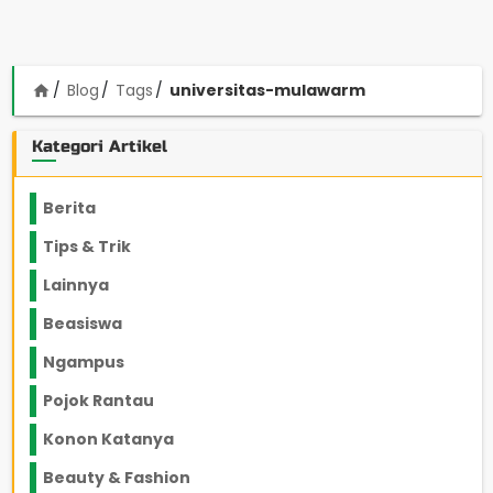
Blog
Tags
universitas-mulawarm
home
Kategori Artikel
Berita
2199
Tips & Trik
848
Lainnya
1136
Beasiswa
66
Ngampus
27
Pojok Rantau
12
Konon Katanya
12
Beauty & Fashion
14