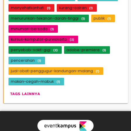
menyehatkanhati
kurang-cairan
(1)
(1)
menurunkan-tekanan-darah-tinggi
publik
(1)
(1)
minuman-bersoda
(1)
kursus-komputer-purwokerto
(2)
penyebab-sakit-gigi
adobe-premiere
(2)
(1)
pencerahan
(1)
jual-obat-penggugur-kandungan-malang
(1)
makan-cegah-mabuk
(1)
TAGS LAINNYA