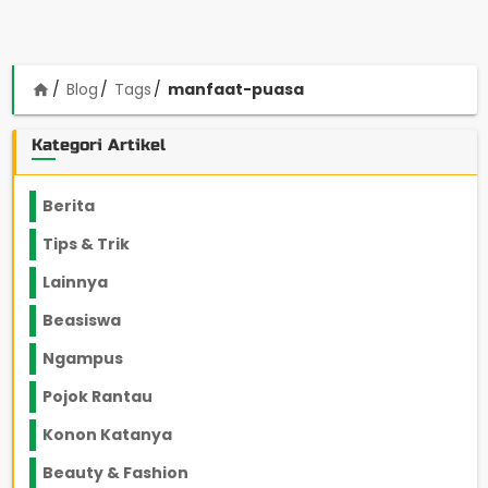
Blog
Tags
manfaat-puasa
home
Kategori Artikel
Berita
2199
Tips & Trik
848
Lainnya
1136
Beasiswa
66
Ngampus
27
Pojok Rantau
12
Konon Katanya
12
Beauty & Fashion
14