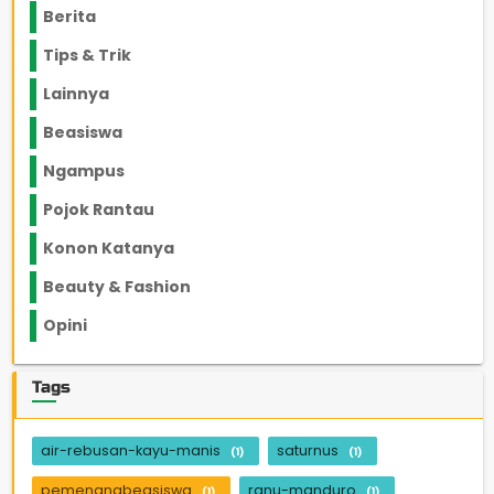
Berita
2199
Tips & Trik
848
Lainnya
1136
Beasiswa
66
Ngampus
27
Pojok Rantau
12
Konon Katanya
12
Beauty & Fashion
14
Opini
33
Tags
air-rebusan-kayu-manis
saturnus
(1)
(1)
pemenangbeasiswa
ranu-manduro
(1)
(1)