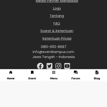
Media Partner Mahasiswa
Logo
Tentang
FAQ
Syarat & Ketentuan
Ketentuan Privasi
0851-6113-8687
info@eventkampus.com
Jawa Tengah - Indonesia
Home
Event
Menu
Forum
Blog
© 2017 - 2026 EventKampus.com. All Rights Reserved.
Made with
♥
by KreasiWeb.