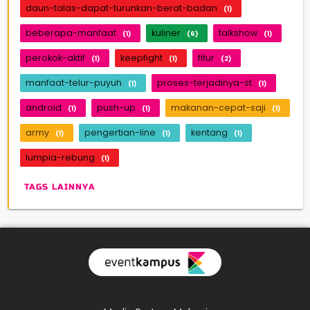
daun-talas-dapat-turunkan-berat-badan
(1)
beberapa-manfaat
kuliner
talkshow
(1)
(6)
(1)
perokok-aktif
keepfight
fitur
(1)
(1)
(2)
manfaat-telur-puyuh
proses-terjadinya-st
(1)
(1)
android
push-up
makanan-cepat-saji
(1)
(1)
(1)
army
pengertian-line
kentang
(1)
(1)
(1)
lumpia-rebung
(1)
TAGS LAINNYA