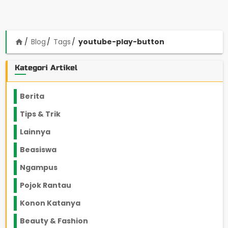
Blog
Tags
youtube-play-button
home
Kategori Artikel
Berita
2199
Tips & Trik
848
Lainnya
1136
Beasiswa
66
Ngampus
27
Pojok Rantau
12
Konon Katanya
12
Beauty & Fashion
14