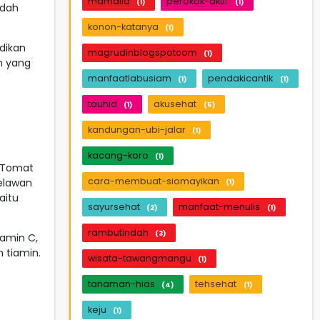
mamalia
perokok-aktif
(1)
(1)
udah
konon-katanya
(1)
dikan
magrudinblogspotcom
(1)
h yang
manfaatlabusiam
pendakicantik
(1)
(1)
tauhid
akusehat
(1)
(5)
kandungan-ubi-jalar
(1)
kacang-koro
(1)
 Tomat
cara-membuat-siomayikan
elawan
(1)
aitu
sayursehat
manfaat-menulis
(2)
(1)
rambutindah
(3)
amin C,
n tiamin.
wisata-tawangmangu
(1)
tanaman-hias
tehsehat
(4)
(1)
keju
(1)