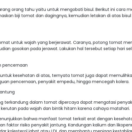
ang orang tahu yaitu untuk mengobati bisul. Berikut ini cara 
naskan biji tomat dan dagingnya, kemudian letakan di atas bisu
 tomat untuk wajah yang berjerawat. Caranya, potong tomat men
ian gosokan pada jerawat. Lakukan hal tersebut setiap hari se
n pencernaan
untuk kesehatan di atas, ternyata tomat juga dapat memulihka
gguan pencernaan, penyakit empedu, hingga mencegah kolera.
jantung
ang terkandung dalam tomat dipercaya dapat mengatasi penyak
r kerutan pada wajah dan bintik hitam karena cahaya matahari.
enunjukkan bahwa manfaat tomat terkait erat dengan kesehat
n faktor risiko penyakit jantung. Kandungan kalium dan likope
dar kolesterol jahat atau LDL dan membantu menjaga kestabila