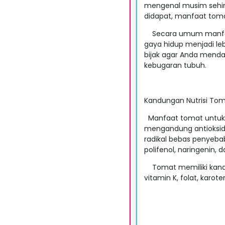
mengenal musim sehin
didapat, manfaat toma
Secara umum manfaat
gaya hidup menjadi le
bijak agar Anda menda
kebugaran tubuh.
Kandungan Nutrisi To
Manfaat tomat untuk 
mengandung antioksid
radikal bebas penyebab
polifenol, naringenin, 
Tomat memiliki kandun
vitamin K, folat, karot