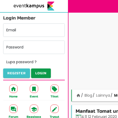
Login Member
Email
Password
Lupa password ?
REGISTER
LOGIN
Blog
Lainnya
M
home
Home
Event
Tiket
Manfaat Tomat u
14:11 12 Februari 2020
access_time
Forum
Beasiswa
Tryout