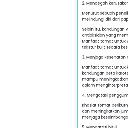
2. Mencegah kerusakan 
Menurut sebuah penel
melindungi diri dari p
Selain itu, kandungan
antioksidan yang memb
Manfaat tomat untuk 
tekstur kulit secara ke
3. Menjaga kesehatan
Manfaat tomat untuk 
kandungan beta karot
mampu meningkatkan p
dalam menginterpreta
4. Mengatasi penggum
Khasiat tomat berikut
dan meningkatkan jumla
menjaga keseimbangan
5. Mengatasi bisul