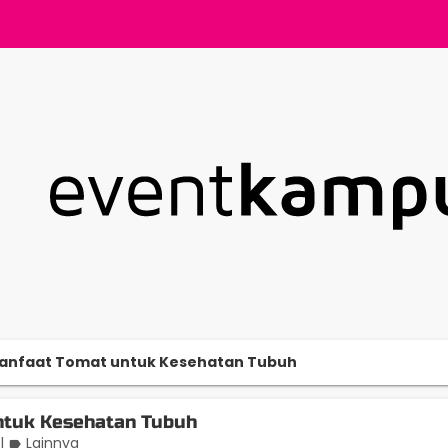
anfaat Tomat untuk Kesehatan Tubuh
ntuk Kesehatan Tubuh
|
Lainnya
label