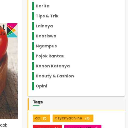
Berita
2199
Tips & Trik
848
Lainnya
1136
Beasiswa
66
Ngampus
27
Pojok Rantau
12
Konon Katanya
12
Beauty & Fashion
14
Opini
33
Tags
aa
asyiknyaonline
(1)
(2)
idak