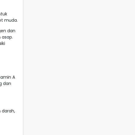
ntuk
et muda.
gen dan
 asap.
iki
tamin A
g dan
 darah,