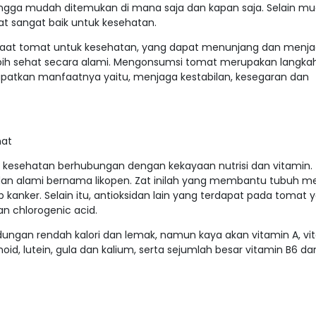
gga mudah ditemukan di mana saja dan kapan saja. Selain m
t sangat baik untuk kesehatan.
 tomat untuk kesehatan, yang dapat menunjang dan menja
bih sehat secara alami. Mengonsumsi tomat merupakan langka
patkan manfaatnya yaitu, menjaga kestabilan, kesegaran dan
mat
kesehatan berhubungan dengan kekayaan nutrisi dan vitamin.
an alami bernama likopen. Zat inilah yang membantu tubuh m
 kanker. Selain itu, antioksidan lain yang terdapat pada tomat y
dan chlorogenic acid.
gan rendah kalori dan lemak, namun kaya akan vitamin A, vit
enoid, lutein, gula dan kalium, serta sejumlah besar vitamin B6 da