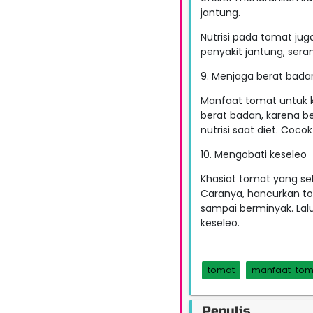
jantung.
Nutrisi pada tomat jug
penyakit jantung, sera
9. Menjaga berat bada
Manfaat tomat untuk 
berat badan, karena 
nutrisi saat diet. Coco
10. Mengobati keseleo
Khasiat tomat yang s
Caranya, hancurkan t
sampai berminyak. Lal
keseleo.
tomat
manfaat-tom
Penulis