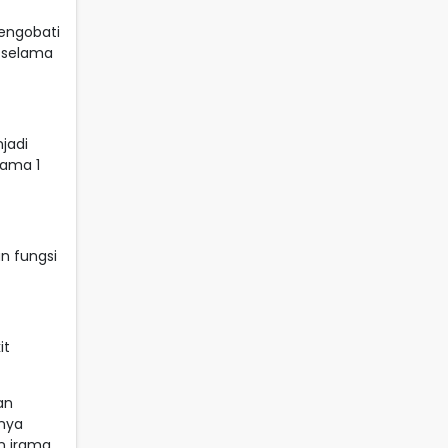
mengobati
l selama
jadi
lama 1
n fungsi
it
an
nnya
n irama