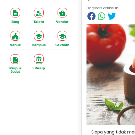
Bagikan artikel ini
Blog
Talent
Vendor
Venue
Kampus
Sekolah
Perpus
Library
Judul
Siapa yang tidak men