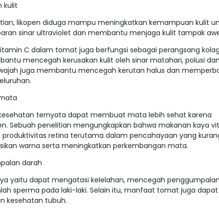
kulit
itian, likopen diduga mampu meningkatkan kemampuan kulit u
aparan sinar ultraviolet dan membantu menjaga kulit tampak aw
 vitamin C dalam tomat juga berfungsi sebagai perangsang kola
antu mencegah kerusakan kulit oleh sinar matahari, polusi dan
wajah juga membantu mencegah kerutan halus dan memperba
seluruhan.
 mata
kesehatan ternyata dapat membuat mata lebih sehat karena
en. Sebuah penelitian mengungkapkan bahwa makanan kaya vi
roduktivitas retina terutama dalam pencahayaan yang kuran
sikan warna serta meningkatkan perkembangan mata.
palan darah
nya yaitu dapat mengatasi kelelahan, mencegah penggumpalan
h sperma pada laki-laki. Selain itu, manfaat tomat juga dapat
 kesehatan tubuh.