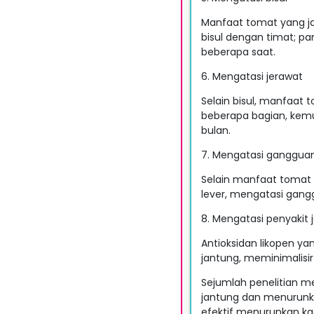
Manfaat tomat yang jar
bisul dengan timat; pa
beberapa saat.
6. Mengatasi jerawat
Selain bisul, manfaat
beberapa bagian, kemud
bulan.
7. Mengatasi ganggua
Selain manfaat tomat 
lever, mengatasi gan
8. Mengatasi penyakit 
Antioksidan likopen y
jantung, meminimalisi
Sejumlah penelitian m
jantung dan menurunka
efektif menurunkan ka