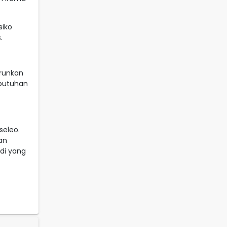
siko
.
runkan
ebutuhan
eleo.
an
di yang