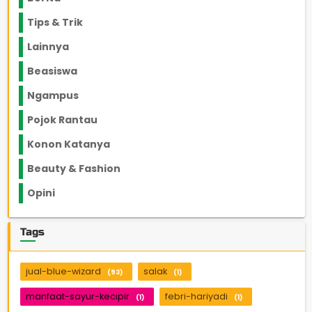
Tips & Trik
848
Lainnya
1136
Beasiswa
66
Ngampus
27
Pojok Rantau
12
Konon Katanya
12
Beauty & Fashion
14
Opini
33
Tags
jual-blue-wizard
salak
(93)
(1)
manfaat-sayur-kecipir
febri-hariyadi
(1)
(1)