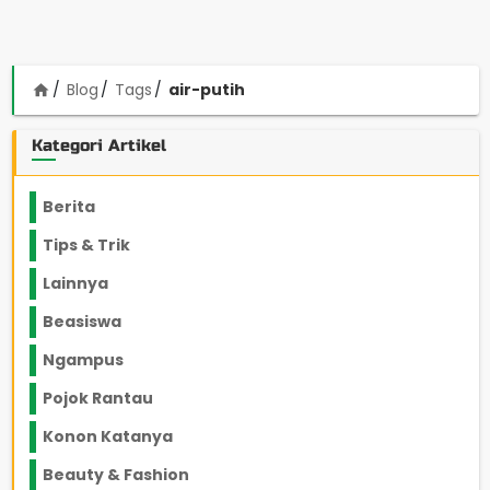
Blog
Tags
air-putih
home
Kategori Artikel
Berita
2199
Tips & Trik
848
Lainnya
1136
Beasiswa
66
Ngampus
27
Pojok Rantau
12
Konon Katanya
12
Beauty & Fashion
14