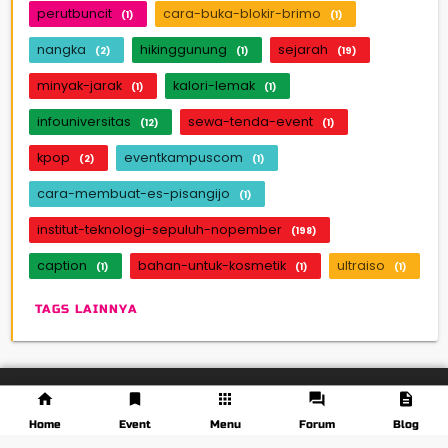
perutbuncit
cara-buka-blokir-brimo
(1)
(1)
nangka
hikinggunung
sejarah
(2)
(1)
(19)
minyak-jarak
kalori-lemak
(1)
(1)
infouniversitas
sewa-tenda-event
(12)
(1)
kpop
eventkampuscom
(2)
(1)
cara-membuat-es-pisangijo
(1)
institut-teknologi-sepuluh-nopember
(198)
caption
bahan-untuk-kosmetik
ultraiso
(1)
(1)
(1)
TAGS LAINNYA
Home
Event
Menu
Forum
Blog