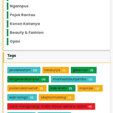
Ngampus
27
Pojok Rantau
12
Konon Katanya
12
Beauty & Fashion
14
Opini
33
Tags
jendelaislam
tatasurya
glow-run
(3)
(1)
(1)
blogeventkampus
manfaatdaunjambu
(3)
(2)
polamakansehat
kaki-kram
inspirasi
(1)
(1)
(3)
wali-songo
eksplormalang
(1)
(1)
cara-mengurangi-mata-minus-secara-alami
(1)