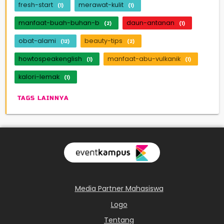
fresh-start
merawat-kulit
(1)
(1)
manfaat-buah-buhan-b
daun-antanan
(2)
(1)
obat-alami
beauty-tips
(12)
(2)
howtospeakenglish
manfaat-abu-vulkanik
(1)
(1)
kalori-lemak
(1)
TAGS LAINNYA
Media Partner Mahasiswa
Logo
Tentang