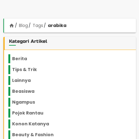
Blog
Tags
arabika
home
Kategori Artikel
Berita
2199
Tips & Trik
848
Lainnya
1136
Beasiswa
66
Ngampus
27
Pojok Rantau
12
Konon Katanya
12
Beauty & Fashion
14