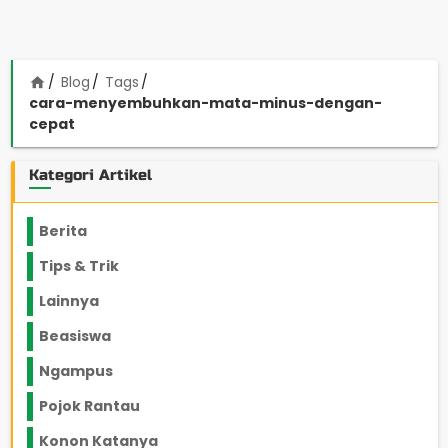
Blog
Tags
home
cara-menyembuhkan-mata-minus-dengan-
cepat
Kategori Artikel
Berita
2199
Tips & Trik
848
Lainnya
1136
Beasiswa
66
Ngampus
27
Pojok Rantau
12
Konon Katanya
12