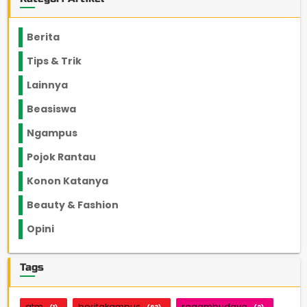
Berita
2199
Tips & Trik
848
Lainnya
1136
Beasiswa
66
Ngampus
27
Pojok Rantau
12
Konon Katanya
12
Beauty & Fashion
14
Opini
33
Tags
atm
beritakampus
ragambudaya