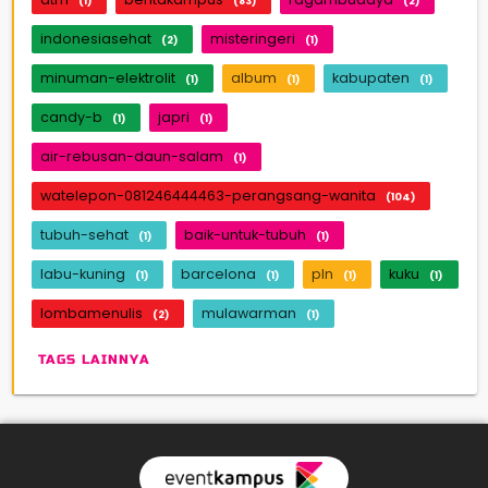
(1)
(83)
(2)
indonesiasehat
misteringeri
(2)
(1)
minuman-elektrolit
album
kabupaten
(1)
(1)
(1)
candy-b
japri
(1)
(1)
air-rebusan-daun-salam
(1)
watelepon-081246444463-perangsang-wanita
(104)
tubuh-sehat
baik-untuk-tubuh
(1)
(1)
labu-kuning
barcelona
pln
kuku
(1)
(1)
(1)
(1)
lombamenulis
mulawarman
(2)
(1)
TAGS LAINNYA