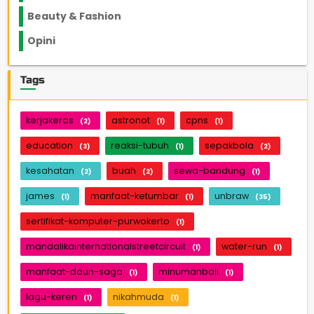
Beauty & Fashion
14
Opini
33
Tags
kerjakeras
astronot
cpns
(2)
(1)
(1)
education
reaksi-tubuh
sepakbola
(3)
(1)
(2)
kesahatan
buah
sewa-bandung
(2)
(2)
(1)
james
manfaat-ketumbar
unbraw
(1)
(1)
(35)
sertifikat-komputer-purwokerto
(1)
mandalikainternationalstreetcircuit
water-run
(1)
(1)
manfaat-daun-saga
minumanbali
(1)
(1)
lagu-keren
nikahmuda
(1)
(1)