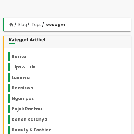
Blog
Tags
eccugm
home
Kategori Artikel
Berita
2199
Tips & Trik
848
Lainnya
1136
Beasiswa
66
Ngampus
27
Pojok Rantau
12
Konon Katanya
12
Beauty & Fashion
14