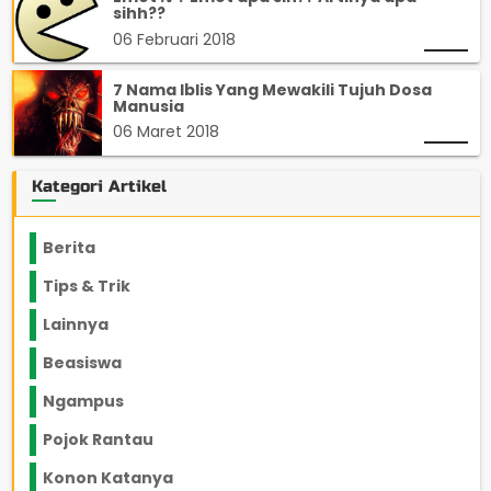
sihh??
06 Februari 2018
7 Nama Iblis Yang Mewakili Tujuh Dosa
Manusia
06 Maret 2018
Kategori Artikel
Berita
2199
Tips & Trik
848
Lainnya
1136
Beasiswa
66
Ngampus
27
Pojok Rantau
12
Konon Katanya
12