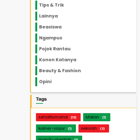
Tips & Trik
848
Lainnya
1136
Beasiswa
66
Ngampus
27
Pojok Rantau
12
Konon Katanya
12
Beauty & Fashion
14
Opini
33
Tags
sehatitumahal
Makan
(13)
(1)
kuliner-sayur
sekolah
(1)
(3)
mandu-mentah
(1)