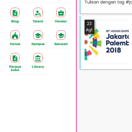
Tulisan dengan tag #j
Blog
Talent
Vendor
23
Agt
Venue
Kampus
Sekolah
Perpus
Library
Judul