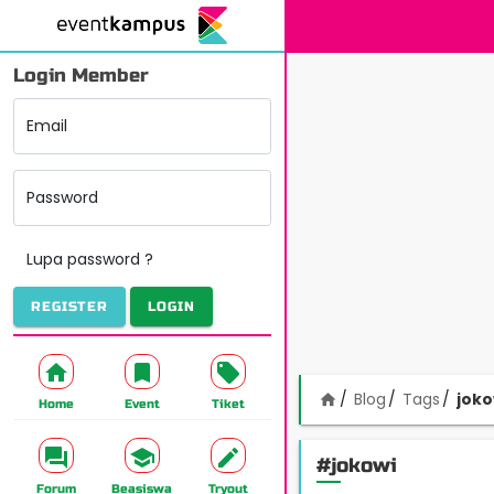
Login Member
Email
Password
Lupa password ?
REGISTER
LOGIN
Blog
Tags
joko
home
Home
Event
Tiket
#jokowi
Forum
Beasiswa
Tryout