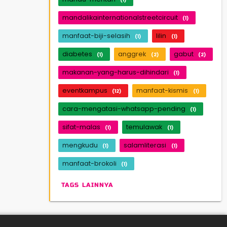
mandalikainternationalstreetcircuit
(1)
manfaat-biji-selasih
lilin
(1)
(1)
diabetes
anggrek
gabut
(1)
(2)
(2)
makanan-yang-harus-dihindari
(1)
eventkampus
manfaat-kismis
(12)
(1)
cara-mengatasi-whatsapp-pending
(1)
sifat-malas
temulawak
(1)
(1)
mengkudu
salamliterasi
(1)
(1)
manfaat-brokoli
(1)
TAGS LAINNYA