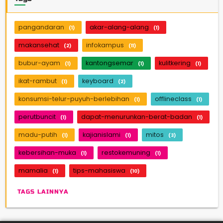
pangandaran
akar-alang-alang
(1)
(1)
makansehat
infokampus
(2)
(11)
bubur-ayam
kantongsemar
kulitkering
(1)
(1)
(1)
ikat-rambut
keyboard
(1)
(2)
konsumsi-telur-puyuh-berlebihan
offlineclass
(1)
(1)
perutbuncit
dapat-menurunkan-berat-badan
(1)
(1)
madu-putih
kajianislami
mitos
(1)
(1)
(3)
kebersihan-muka
restokemuning
(1)
(1)
mamalia
tips-mahasiswa
(1)
(10)
TAGS LAINNYA