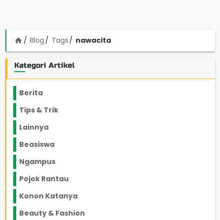
Blog
Tags
nawacita
home
Kategori Artikel
Berita
2199
Tips & Trik
848
Lainnya
1136
Beasiswa
66
Ngampus
27
Pojok Rantau
12
Konon Katanya
12
Beauty & Fashion
14