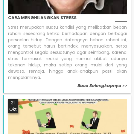
CARA MENGHILANGKAN STRESS
Stres merupakan suatu kondisi yang melibatkan beban
rohani seseorang ketika berhadapan dengan berbagai
persoalan hidup. Dengan datangnya beban rohani ini,
orang tersebut harus bertindak, menyesuaikan, serta
mengontrol segala sesuatunya agar seimbang. Karena
stres termasuk reaksi yang normal akibat adanya
tekanan hidup, maka setiap orang mulai dari yang
dewasa, remaja, hingga anak-anakpun pasti akan
mengalaminya.
Baca Selengkapnya >>
31
Okt