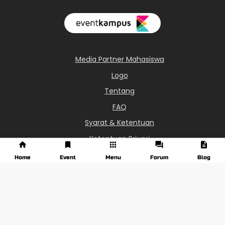
Media Partner Mahasiswa
Logo
Tentang
FAQ
Syarat & Ketentuan
Ketentuan Privasi
0851-6113-8687
Home
Event
Menu
Forum
Blog
info@eventkampus.com
Jawa Tengah - Indonesia