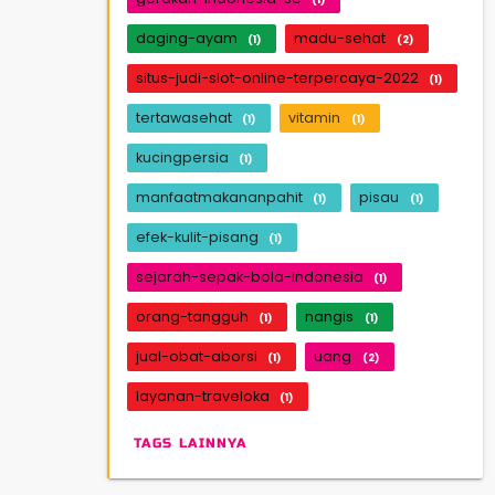
daging-ayam
madu-sehat
(1)
(2)
situs-judi-slot-online-terpercaya-2022
(1)
tertawasehat
vitamin
(1)
(1)
kucingpersia
(1)
manfaatmakananpahit
pisau
(1)
(1)
efek-kulit-pisang
(1)
sejarah-sepak-bola-indonesia
(1)
orang-tangguh
nangis
(1)
(1)
jual-obat-aborsi
uang
(1)
(2)
layanan-traveloka
(1)
TAGS LAINNYA