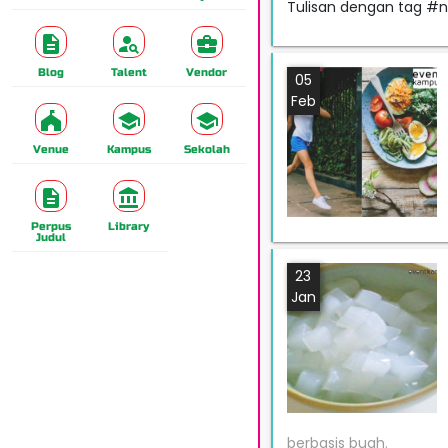
Tulisan dengan tag #nu
Blog
Talent
Vendor
05
Feb
Venue
Kampus
Sekolah
Perpus
Library
Judul
23
Jan
berbasis buah.