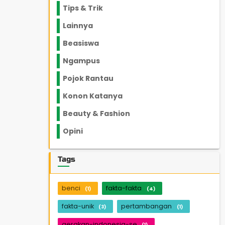
Tips & Trik
848
Lainnya
1136
Beasiswa
66
Ngampus
27
Pojok Rantau
12
Konon Katanya
12
Beauty & Fashion
14
Opini
33
Tags
benci
fakta-fakta
(1)
(4)
fakta-unik
pertambangan
(3)
(1)
gerakan-indonesia-se
(1)