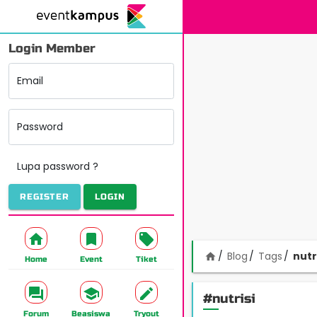
Login Member
Email
Password
Lupa password ?
REGISTER
LOGIN
Blog
Tags
nutr
home
Home
Event
Tiket
#nutrisi
Forum
Beasiswa
Tryout