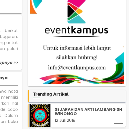
, berkat
bugaran.
ing untuk
an pelari
apnya >>
haya
hwa nata
Trending Artikel
memiliki
arkah hal
SEJARAH DAN ARTI LAMBANG SH
 de coco
WINONGO
a. Dalam
12 Juli 2018
han baku