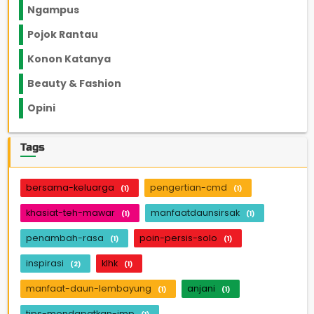
Ngampus
27
Pojok Rantau
12
Konon Katanya
12
Beauty & Fashion
14
Opini
33
Tags
bersama-keluarga
pengertian-cmd
(1)
(1)
khasiat-teh-mawar
manfaatdaunsirsak
(1)
(1)
penambah-rasa
poin-persis-solo
(1)
(1)
inspirasi
klhk
(2)
(1)
manfaat-daun-lembayung
anjani
(1)
(1)
tips-mendapatkan-imp