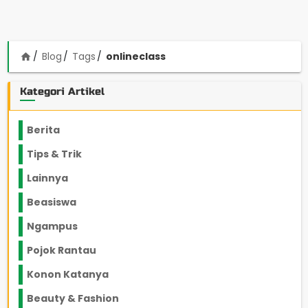
Blog
Tags
onlineclass
home
Kategori Artikel
Berita
2199
Tips & Trik
848
Lainnya
1136
Beasiswa
66
Ngampus
27
Pojok Rantau
12
Konon Katanya
12
Beauty & Fashion
14