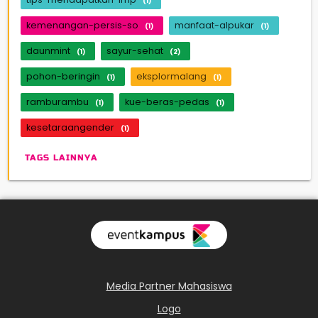
(1)
kemenangan-persis-so
manfaat-alpukar
(1)
(1)
daunmint
sayur-sehat
(1)
(2)
pohon-beringin
eksplormalang
(1)
(1)
ramburambu
kue-beras-pedas
(1)
(1)
kesetaraangender
(1)
TAGS LAINNYA
Media Partner Mahasiswa
Logo