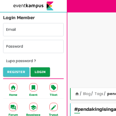
Login Member
Email
Password
Lupa password ?
REGISTER
LOGIN
Blog
Tags
pen
home
Home
Event
Tiket
#pendakingising
Forum
Beasiswa
Tryout