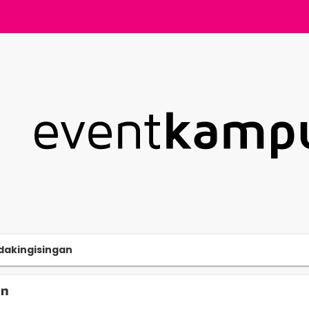
dakingisingan
an