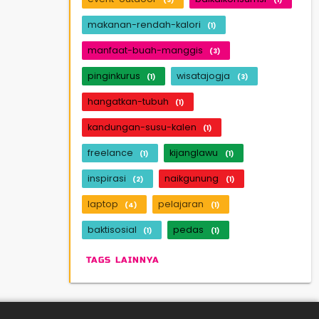
makanan-rendah-kalori
(1)
manfaat-buah-manggis
(3)
pinginkurus
wisatajogja
(1)
(3)
hangatkan-tubuh
(1)
kandungan-susu-kalen
(1)
freelance
kijanglawu
(1)
(1)
inspirasi
naikgunung
(2)
(1)
laptop
pelajaran
(4)
(1)
baktisosial
pedas
(1)
(1)
TAGS LAINNYA