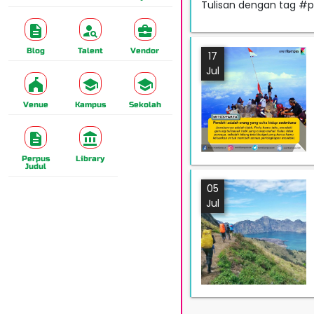
Tulisan dengan tag #p
Blog
Talent
Vendor
17
Jul
Venue
Kampus
Sekolah
Perpus
Library
Judul
05
Jul