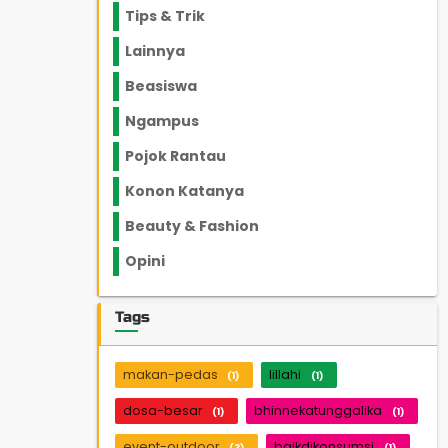
Tips & Trik
848
Lainnya
1136
Beasiswa
66
Ngampus
27
Pojok Rantau
12
Konon Katanya
12
Beauty & Fashion
14
Opini
33
Tags
makan-pedas
lillahi
(1)
(1)
dosa-besar
bhinnekatunggalika
(1)
(1)
event-outdoor
baikdikonsumsi
(3)
(1)