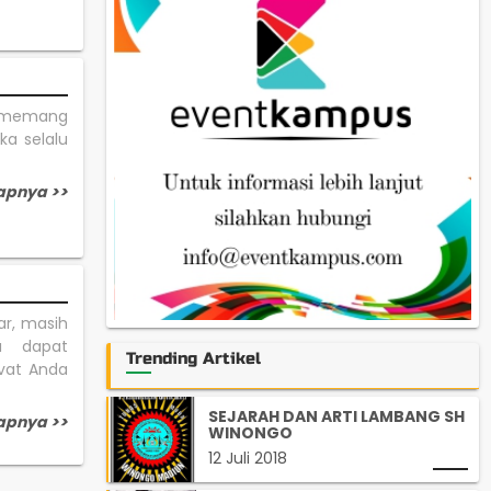
i memang
ka selalu
apnya >>
r, masih
a dapat
Trending Artikel
vat Anda
SEJARAH DAN ARTI LAMBANG SH
apnya >>
WINONGO
12 Juli 2018