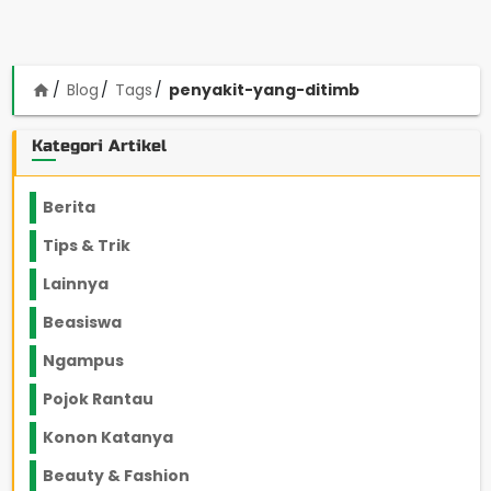
Blog
Tags
penyakit-yang-ditimb
home
Kategori Artikel
Berita
2199
Tips & Trik
848
Lainnya
1136
Beasiswa
66
Ngampus
27
Pojok Rantau
12
Konon Katanya
12
Beauty & Fashion
14