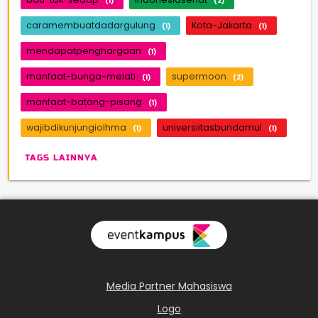
(1)
(2)
caramembuatdadargulung
Kota-Jakarta
(1)
(1)
mendapatpenghargaan
(1)
manfaat-bunga-melati
supermoon
(1)
(2)
manfaat-batang-pisang
(1)
wajibdikunjungiolhma
universiitasbundamul
(1)
(1)
TAGS LAINNYA
Media Partner Mahasiswa
Logo