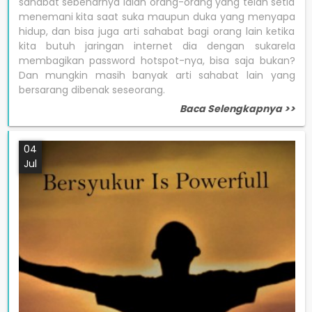
sahabat sebenarnya ialah orang-orang yang telah setia
menemani kita saat suka maupun duka yang menyapa
hidup, dan bisa juga arti sahabat bagi orang lain ketika
kita butuh jaringan internet dia dengan sukarela
membagikan password hotspot-nya, bisa saja bukan?
Dan mungkin masih banyak arti sahabat lain yang
bersarang dibenak seseorang.
Baca Selengkapnya >>
04
Jul