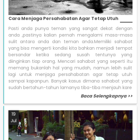
Cara Menjaga Persahabatan Agar Tetap Utuh
Pasti anda punya teman yang sangat dekat dengan
anda ,pastinya kalian pernah mengalami masa-masa
sulit antara anda dan teman anda.Memiliki sahabat
yang bisa mengerti kondisi kita bahkan menjadi tempat
bersandar ketika sedang susah tentunya yang
diinginkan tiap orang. Mencari sahabat yang seperti itu
memang bukanlah hal yang mudah, namun lebih sulit
lagi untuk menjaga persahabatan agar tetap utuh
sampai kapanpun. Banyak kasus dimana sahabat yang
sudah bertahun-tahun lamanya tiba-tiba menjauh kare
Baca Selengkapnya >>
19
Jul