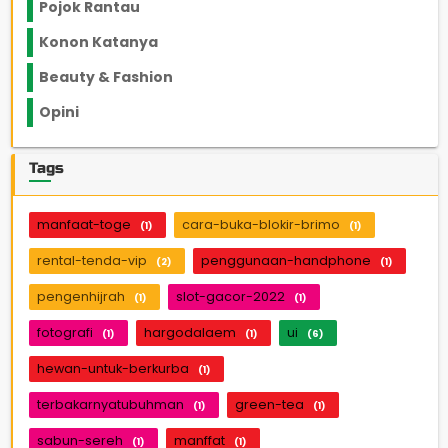
Pojok Rantau
12
Konon Katanya
12
Beauty & Fashion
14
Opini
33
Tags
manfaat-toge
cara-buka-blokir-brimo
(1)
(1)
rental-tenda-vip
penggunaan-handphone
(2)
(1)
pengenhijrah
slot-gacor-2022
(1)
(1)
fotografi
hargodalaem
ui
(1)
(1)
(6)
hewan-untuk-berkurba
(1)
terbakarnyatubuhman
green-tea
(1)
(1)
sabun-sereh
manffat
(1)
(1)