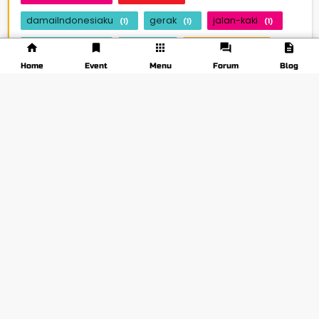
damaiIndonesiaku
gerak
jalan-kaki
(1)
(1)
(1)
game-quran
jaksel
beritasehat
(1)
(2)
(5)
Home
Event
Menu
Forum
Blog
TAGS LAINNYA
Media Partner Mahasiswa
Logo
Tentang
FAQ
Syarat & Ketentuan
Ketentuan Privasi