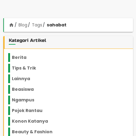
Blog
Tags
sahabat
home
Kategori Artikel
Berita
2199
Tips & Trik
848
Lainnya
1136
Beasiswa
66
Ngampus
27
Pojok Rantau
12
Konon Katanya
12
Beauty & Fashion
14