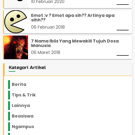
10 Februari 2020
Emot :v ? Emot apa sih?? Artinya apa
sihh??
06 Februari 2018
7 Nama Iblis Yang Mewakili Tujuh Dosa
Manusia
06 Maret 2018
Kategori Artikel
Berita
2199
Tips & Trik
848
Lainnya
1136
Beasiswa
66
Ngampus
27