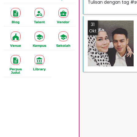
Tulisan dengan tag #
Blog
Talent
Vendor
31
Okt
Venue
Kampus
Sekolah
Perpus
Library
Judul