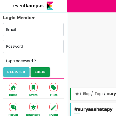
Login Member
Email
Password
Lupa password ?
REGISTER
LOGIN
Blog
Tags
sur
home
Home
Event
Tiket
#suryasahetapy
Forum
Beasiswa
Tryout