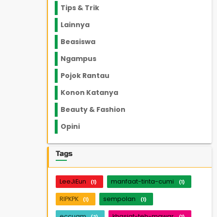
Tips & Trik
848
Lainnya
1136
Beasiswa
66
Ngampus
27
Pojok Rantau
12
Konon Katanya
12
Beauty & Fashion
14
Opini
33
Tags
LeeJiEun
manfaat-tinta-cumi
(1)
(1)
RIPKPK
sempolan
(1)
(1)
eccugm
khasiat-teh-mawar
(2)
(1)