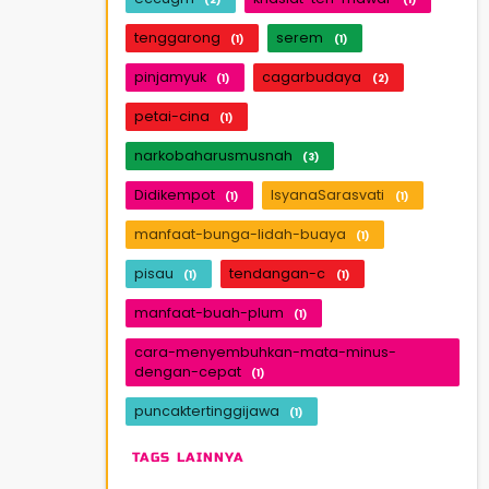
tenggarong
serem
(1)
(1)
pinjamyuk
cagarbudaya
(1)
(2)
petai-cina
(1)
narkobaharusmusnah
(3)
Didikempot
IsyanaSarasvati
(1)
(1)
manfaat-bunga-lidah-buaya
(1)
pisau
tendangan-c
(1)
(1)
manfaat-buah-plum
(1)
cara-menyembuhkan-mata-minus-
dengan-cepat
(1)
puncaktertinggijawa
(1)
TAGS LAINNYA