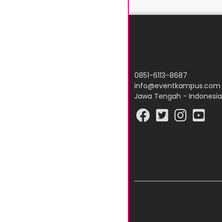
0851-6113-8687
info@eventkampus.com
Jawa Tengah - Indonesia