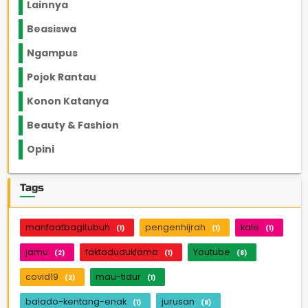
Lainnya
1136
Beasiswa
66
Ngampus
27
Pojok Rantau
12
Konon Katanya
12
Beauty & Fashion
14
Opini
33
Tags
manfaatbagitubuh
pengenhijrah
kale
(1)
(1)
(1)
jamu
faktaduduklama
Youtube
(2)
(1)
(8)
covid19
mau-tidur
(2)
(1)
balado-kentang-enak
jurusan
(1)
(8)