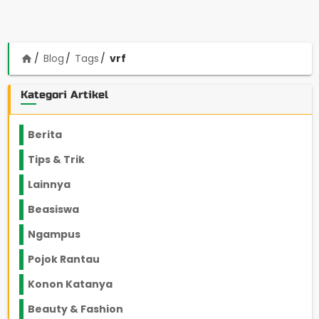
Blog
Tags
vrf
home
Kategori Artikel
Berita
2199
Tips & Trik
848
Lainnya
1136
Beasiswa
66
Ngampus
27
Pojok Rantau
12
Konon Katanya
12
Beauty & Fashion
14