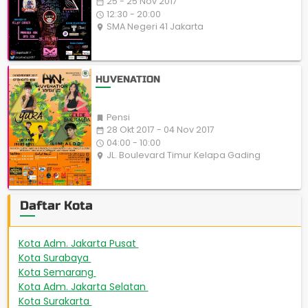
25 - 25 Nov 2017
date_range
12:30 - 20:00
access_time
SMA Negeri 41 Jakarta
place
HUVENATION
Pensi

28 Okt 2017 - 04 Nov 2017
date_range
04:00 - 10:00
access_time
JL. Boulevard Timur Kelapa Gading
place
Daftar Kota
Kota Adm. Jakarta Pusat
508
Kota Surabaya
449
Kota Semarang
267
Kota Adm. Jakarta Selatan
231
Kota Surakarta
224