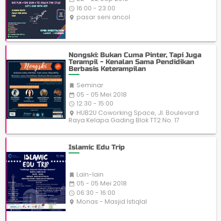
16:00 - 23:00
access_time
pasar seni ancol
place
Nongski: Bukan Cuma Pinter, Tapi Juga
Terampil - Kenalan Sama Pendidikan
Berbasis Keterampilan
Seminar

05 - 05 Mei 2018
date_range
12:30 - 15:00
access_time
HUB2U Coworking Space, Jl. Boulevard
place
Raya Kelapa Gading Blok TT2 No. 17
Islamic Edu Trip
Lain-lain

05 - 05 Mei 2018
date_range
06:30 - 16:00
access_time
Monas - Masjid Istiqlal
place