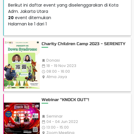
Berikut ini daftar event yang diselenggarakan di Kota
Adm. Jakarta Utara
20
event ditemukan
Halaman ke 1 dari 1
Charity Children Camp 2023 - SERENITY
Donasi

18 - 19 Nov 2023
date_range
08:00 - 16:00
access_time
Atma Jaya
place
Webinar "KNOCK OUT"!
Seminar

04 - 04 Jun 2022
date_range
13:00 - 15:00
access_time
Zoom Meeting
place