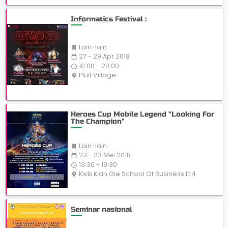
Informatics Festival :
Lain-lain

27 - 29 Apr 2018
date_range
10:00 - 20:00
access_time
Pluit Village
place
Heroes Cup Mobile Legend "Looking For
The Champion"
Lain-lain

23 - 23 Mei 2018
date_range
13:30 - 19:30
access_time
Kwik Kian Gie School Of Business Lt.4
place
Seminar nasional