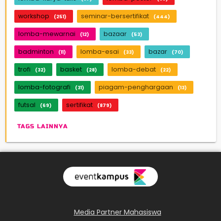
workshop
seminar-bersertifikat
(251)
(444)
lomba-mewarnai
bazaar
(12)
(53)
badminton
lomba-esai
bazar
(11)
(33)
(70)
trofi
basket
lomba-debat
(32)
(28)
(22)
lomba-fotografi
piagam-penghargaan
(31)
(13)
futsal
sertifikat
(69)
(879)
TAGS LAINNYA
Media Partner Mahasiswa