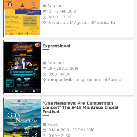
Seminar

12 - 12 Mei 2018
date_range
08:00 - 17:00
access_time
Universitas 17 Agustus 1945 Jakarta
place
Expressional
Seminar

28 - 28 Apr 2018
date_range
10:00 - 14:00
access_time
kampus kwik kian gie school of Business
place
"Gita Narapraya: Pre-Competition
Concert" The 54th Montreux Choral
Festival
Musik

18 Mar 2018 - 18 Feb 2018
date_range
19:00 - 21:30
access_time