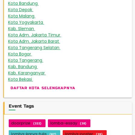
Kota Bandung
189
Kota Depok
172
Kota Malang
165
Kota Yogyakarta
163
Kab. Sleman
151
Kota Adm. Jakarta Timur
143
Kota Adm. Jakarta Barat
131
Kota Tangerang Selatan
93
Kota Bogor
88
Kota Tangerang
67
Kab. Bandung
48
Kab. Karanganyar
46
Kota Bekasi
42
DAFTAR KOTA SELENGKAPNYA
Event Tags
doorprize
lomba-essay
(322)
(38)
lomba-karya-tulis
lomba-poster
(87)
(39)