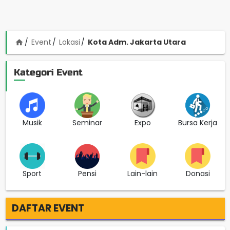
Event
Lokasi
Kota Adm. Jakarta Utara
home
Kategori Event
Musik
Seminar
Expo
Bursa Kerja
Sport
Pensi
Lain-lain
Donasi
DAFTAR EVENT