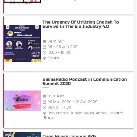
The Urgency Of Utilizing English To
Survive In The Era Industry 4.0
Seminar

06 - 06 Jun 2021
date_range
10:00 - 15:00
access_time
Zoom
place
BiemsRadio Podcast in Communication
Summit 2020
Lain-lain

09 Mar 2020 - 12 Apr 2020
date_range
08:00 - 17:00
access_time
Universitas Bunda Mulia, Ancol, Jakarta
place
Utara
Open House campus KKG