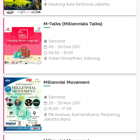
Gedung Aula Simfonia Jakarta
place
M-Talks (Millennials Talks)
Seminar

09 - 09 Des 2017
date_range
09:00 - 15:00
access_time
Galeri Smartfren, Sabang
place
Millennial Movement
Seminar

25 - 25 Nov 2017
date_range
15:00 - 17:05
access_time
PIK Avanue, Kamal Muara, Penjaring,
place
Jakarta Utara