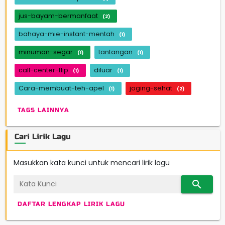
jus-bayam-bermanfaat
(2)
bahaya-mie-instant-mentah
(1)
minuman-segar
tantangan
(1)
(1)
call-center-flip
diluar
(1)
(1)
Cara-membuat-teh-apel
joging-sehat
(1)
(2)
TAGS LAINNYA
Cari Lirik Lagu
Masukkan kata kunci untuk mencari lirik lagu
search
DAFTAR LENGKAP LIRIK LAGU