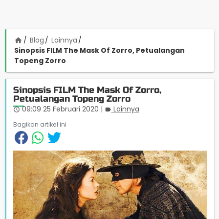
Blog
Lainnya
home
Sinopsis FILM The Mask Of Zorro, Petualangan
Topeng Zorro
Sinopsis FILM The Mask Of Zorro,
Petualangan Topeng Zorro
09:09 25 Februari 2020
|
Lainnya
access_time
label
Bagikan artikel ini