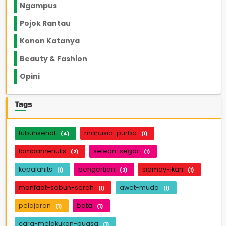
Ngampus
27
Pojok Rantau
12
Konon Katanya
12
Beauty & Fashion
14
Opini
33
Tags
tubuhsehat
manusia-purba
(4)
(1)
lombamenulis
seledri-segar
(2)
(1)
kepalahits
pengertian
siomay-ikan
(1)
(3)
(1)
manfaat-sabun-sereh
awet-muda
(1)
(1)
pelajaran
bata
(1)
(1)
cara-melakukan-puasa
(1)