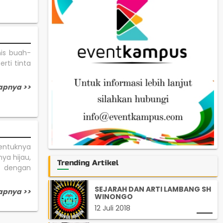
nis buah-
rti tinta
apnya >>
entuknya
ya hijau,
Trending Artikel
g dengan
SEJARAH DAN ARTI LAMBANG SH
apnya >>
WINONGO
12 Juli 2018