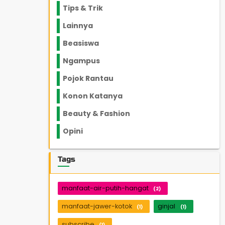
Tips & Trik
848
Lainnya
1136
Beasiswa
66
Ngampus
27
Pojok Rantau
12
Konon Katanya
12
Beauty & Fashion
14
Opini
33
Tags
manfaat-air-putih-hangat
(2)
manfaat-jawer-kotok
ginjal
(1)
(1)
subscribe
(1)