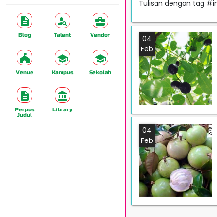
Tulisan dengan tag #i
Blog
Talent
Vendor
04
Feb
Venue
Kampus
Sekolah
Perpus
Library
Judul
04
Feb