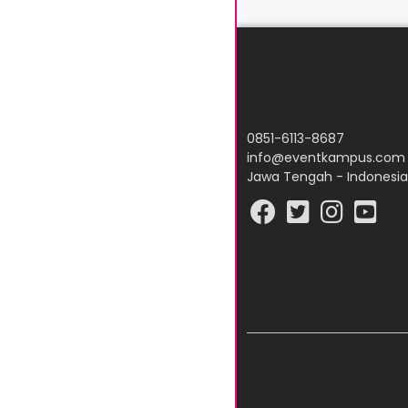
0851-6113-8687
info@eventkampus.com
Jawa Tengah - Indonesia