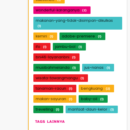
wonderful-karanganya
(2)
makanan-yang-tidak-disimpan-dikulkas
(1)
kemiri
adobe-premiere
(1)
(1)
ifo
jambu-bol
(1)
(1)
bni46-layananbni
(1)
musibahmelanda
jus-nanas
(1)
(1)
wisata-tawangmangu
(1)
tanaman-racun
bengkuang
(1)
(2)
makan-sayuran
baby-oil
(1)
(1)
trevelling
manfaat-daun-kelor
(1)
(1)
TAGS LAINNYA