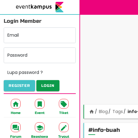
Login Member
Email
Password
Lupa password ?
REGISTER
LOGIN
Blog
Tags
inf
home
Home
Event
Tiket
#info-buah
Forum
Beasiswa
Tryout