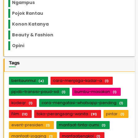
Ngampus
27
Pojok Rantau
12
Konon Katanya
12
Beauty & Fashion
14
Opini
33
Tags
beritaunmul
cara-menjaga-kadar-a
(4)
(1)
ppdb-transisi-paud-sd
bumbu-masakan
(1)
(1)
kodeqr
cara-mengatasi-whatsapp-pending
(1)
(1)
Film
toko-perangsang-wanita
pintar
(12)
(91)
(1)
event-presiden
manfaat-tinta-cumi
(1)
(1)
manfaat-jogging
manfaatjengkol
(1)
(1)