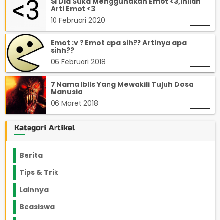
Si Dia Suka Menggunakan Emot <3,Inilah
Arti Emot <3
10 Februari 2020
Emot :v ? Emot apa sih?? Artinya apa
sihh??
06 Februari 2018
7 Nama Iblis Yang Mewakili Tujuh Dosa
Manusia
06 Maret 2018
Kategori Artikel
Berita
2199
Tips & Trik
848
Lainnya
1136
Beasiswa
66