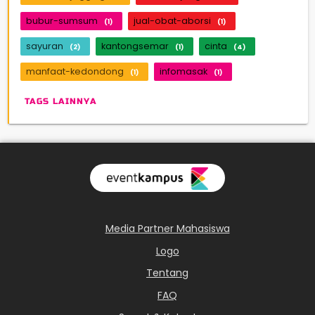
bubur-sumsum
jual-obat-aborsi
(1)
(1)
sayuran
kantongsemar
cinta
(2)
(1)
(4)
manfaat-kedondong
infomasak
(1)
(1)
TAGS LAINNYA
Media Partner Mahasiswa
Logo
Tentang
FAQ