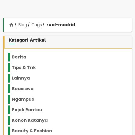
Blog
Tags
real-madrid
home
Kategori Artikel
Berita
2199
Tips & Trik
848
Lainnya
1136
Beasiswa
66
Ngampus
27
Pojok Rantau
12
Konon Katanya
12
Beauty & Fashion
14